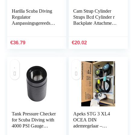
Harilla Scuba Diving
Cam Strap Cylinder
Regulator
Straps Bcd Cylinder r
Aanpassingsgereedscha
Backplate Attachment-
p Messing Tweede fase
Style A
Kalibratiegereedschap
Onderhoud
€
36.79
€
20.02
Tank Pressure Checker
Apeks STG 3 XL4
for Scuba Diving with
OCEA DIN
4000 PSI Gauge
ademregelaar –
Regulator Tester Alat
duurzaam –