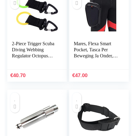
2-Piece Trigger Scuba
Mares, Flexa Smart
Diving Webbing
Pocket, Tasca Per
Regulator Octopus
Beweging Ja Onder,
Mouthpiece Retainer
Veelkleurig, Unica,
Good Mood (Color :
Unisex-Volwassene
Multi-Colored)
€
40.70
€
47.00