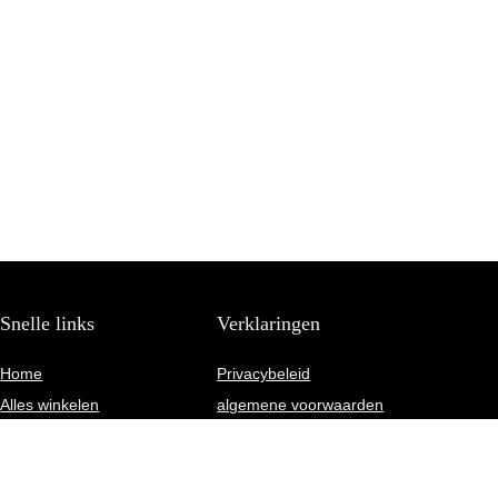
Snelle links
Verklaringen
Home
Privacybeleid
Alles winkelen
algemene voorwaarden
Blogs
Gelieerde openbaarmaking
Onze webshops