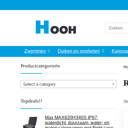
Search
for:
Zwemmen
Duiken en snorkelen
Kanova
Productcategorieën
H
‎
Select a category
Topdeals!!
Sh
Max MAX620H340S IP67,
waterdicht, duurzaam, water- en
materiaalopnamen met flight case