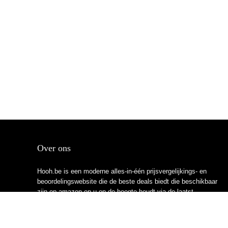
Over ons
Hooh.be is een moderne alles-in-één prijsvergelijkings- en
beoordelingswebsite die de beste deals biedt die beschikbaar
zijn op amazon en u op de hoogte houdt via de laatst
toegevoegde blogs. Alle afbeeldingen zijn auteursrechtelijk
beschermd door hun respectievelijke eigenaren. Alle geciteerde
inhoud is afgeleid van hun respectievelijke bronnen.