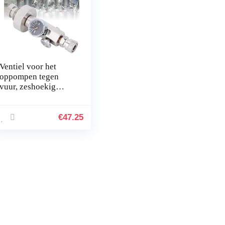
Ventiel voor het
oppompen tegen
vuur, zeshoekig
oppompventiel,
waterfles, duikfles
van roestvrij staal,
€
47.25
wit, kinderen en…