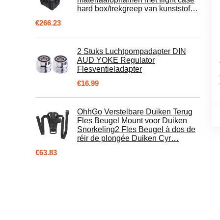
hard box/trekgreep van kunststof…
€
266.23
2 Stuks Luchtpompadapter DIN
AUD YOKE Regulator
Flesventieladapter
€
16.99
OhhGo Verstelbare Duiken Terug
Fles Beugel Mount voor Duiken
Snorkeling2 Fles Beugel à dos de
réir de plongée Duiken Cyr…
€
63.83