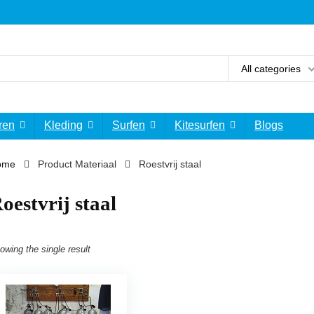
All categories
ren
Kleding
Surfen
Kitesurfen
Blogs
ome
Product Materiaal
‎Roestvrij staal
Roestvrij staal
owing the single result