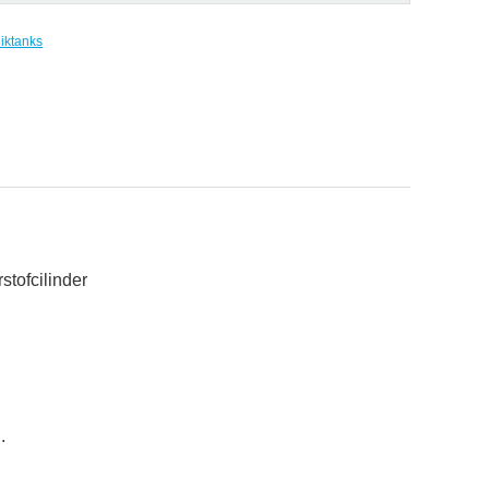
iktanks
stofcilinder
.