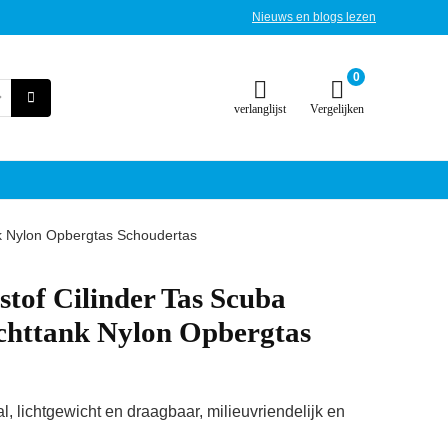
Nieuws en blogs lezen
0
verlanglijst
Vergelijken
nk Nylon Opbergtas Schoudertas
tof Cilinder Tas Scuba
httank Nylon Opbergtas
, lichtgewicht en draagbaar, milieuvriendelijk en