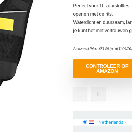
Perfect voor 1L zuurstoffles
openen met de rits.
Waterdicht en duurzaam, lan
je kunt het met vertrouwen 
Amazon.nl Price:
€
51.89
(as of 11/01/2
CONTROLEER OP
AMAZON
Netherlands
-