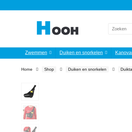
Search
for:
Zwemmen
Duiken en snorkelen
Kanova
Home
Shop
Duiken en snorkelen
Duikt