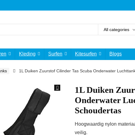
All categories
ren
Kleding
Surfen
Kitesurfen
Blogs
anks
1L Duiken Zuurstof Cilinder Tas Scuba Onderwater Luchtta
1L Duiken Zuurs
Onderwater Luc
Schoudertas
Hoogwaardig nylon materiaal
veilig.