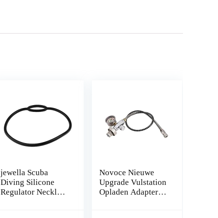
jewella Scuba
Novoce Nieuwe
Diving Silicone
Upgrade Vulstation
Regulator Necklace
Opladen Adapter
Holder Flexible
Adapter van Scuba
Mouthpiece
Tank W/Din