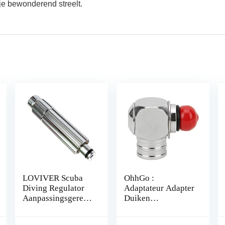
 je bewonderend streelt.
LOVIVER Scuba
OhhGo :
Diving Regulator
Adaptateur Adapter
Aanpassingsgereed
Duiken
schap 2ND Tweede
Accessoires 360
Fase Kalibratie
Graden Roterende