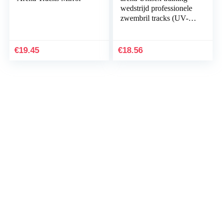
wedstrijd professionele
zwembril tracks (UV-
bescherming, anti-
condenslaag, harde
glazen)
€
19.45
€
18.56