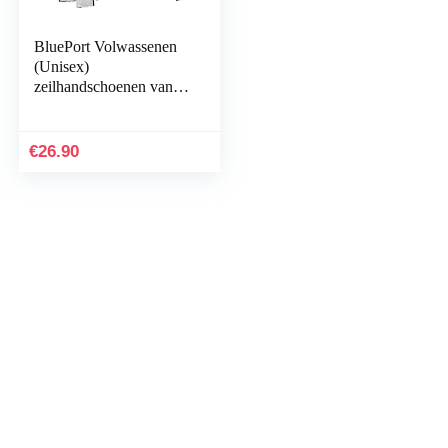
BluePort Volwassenen
(Unisex)
zeilhandschoenen van
leer 5 vingers vrij XL,
wit
€
26.90