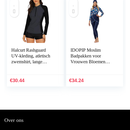
Halcurt Rashguard
IDOPIP Moslim
UV-kleding, atletisch
Badpakken voor
zwemshirt, lange
Vrouwen Bloemen
mouwen, zwemshirt
Print Lange Mouwen
met lange mouwen
Volledige Cover
Bescheiden Badmode
€
30.44
€
34.24
Islamitische…
Over ons