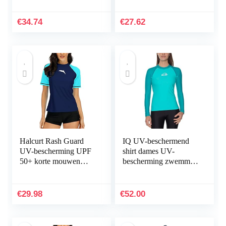
Top
€
34.74
€
27.62
Halcurt Rash Guard
IQ UV-beschermend
UV-bescherming UPF
shirt dames UV-
50+ korte mouwen
bescherming zwemmen
badshirt badmode
duiken
€
29.98
€
52.00