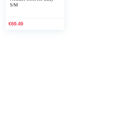
S/M
€
69.49