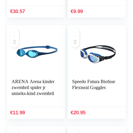
zwemmasker met grote
volwassenen, uniseks,
glazen, uv-
gepolariseerde
€
30.57
€
9.99
bescherming,
zwembril met spiegel…
zelfafstelbare…
ARENA Arena kinder
Speedo Futura Biofuse
zwembril spider jr
Flexiseal Goggles
uniseks-kind zwembril
€
11.99
€
20.95