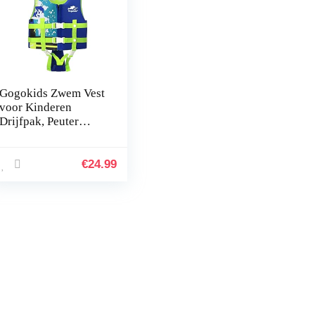
Gogokids Zwem Vest
voor Kinderen
Drijfpak, Peuter
Kinderen Drijfvest
Drijfvermogen
Badpak Jongens
€
24.99
Meisjes Badmode…