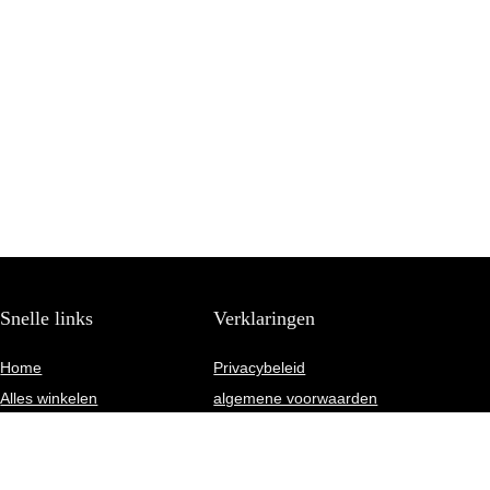
Snelle links
Verklaringen
Home
Privacybeleid
Alles winkelen
algemene voorwaarden
Blogs
Gelieerde openbaarmaking
Onze webshops