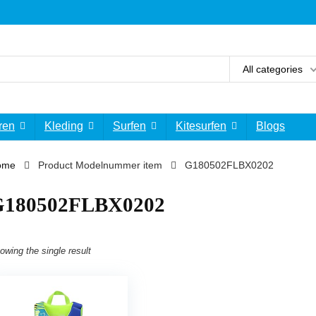
All categories
ren
Kleding
Surfen
Kitesurfen
Blogs
ome
Product Modelnummer item
‎G180502FLBX0202
G180502FLBX0202
owing the single result