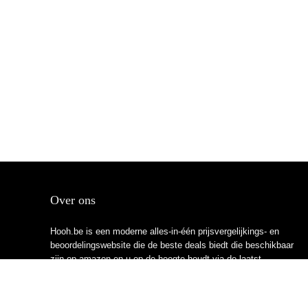
Over ons
Hooh.be is een moderne alles-in-één prijsvergelijkings- en
beoordelingswebsite die de beste deals biedt die beschikbaar
zijn op amazon en u op de hoogte houdt via de laatst
toegevoegde blogs. Alle afbeeldingen zijn auteursrechtelijk
beschermd door hun respectievelijke eigenaren. Alle geciteerde
inhoud is afgeleid van hun respectievelijke bronnen.