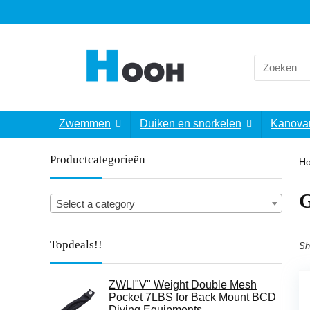
Search
for:
Zwemmen
Duiken en snorkelen
Kanova
Productcategorieën
H
‎
Select a category
Topdeals!!
Sh
ZWLI"V" Weight Double Mesh
Pocket 7LBS for Back Mount BCD
Diving Equipments