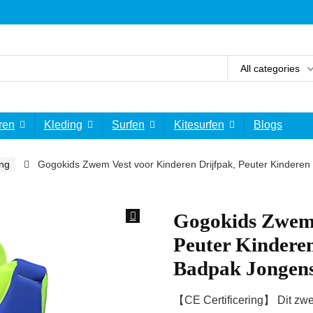
All categories
ren
Kleding
Surfen
Kitesurfen
Blogs
ing
Gogokids Zwem Vest voor Kinderen Drijfpak, Peuter Kinderen 
Gogokids Zwem 
Peuter Kinderen
Badpak Jongen
【CE Certificering】 Dit zwem