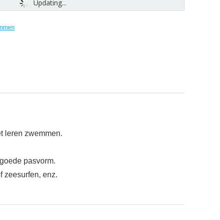
Updating...
mmen
et leren zwemmen.
 goede pasvorm.
f zeesurfen, enz.