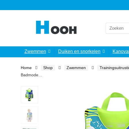
Search
for:
Zwemmen
Duiken en snorkelen
Kanova
Home
Shop
Zwemmen
Trainingsuitrust
Badmode…