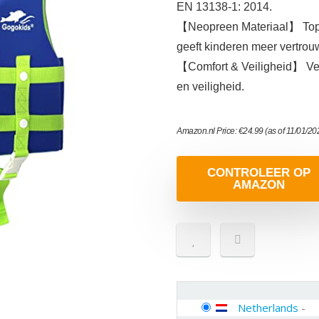
EN 13138-1: 2014.
【Neopreen Materiaal】 Top k
geeft kinderen meer vertrou
【Comfort & Veiligheid】 Vers
en veiligheid.
Amazon.nl Price:
€
24.99
(as of 11/01/2
CONTROLEER OP
AMAZON
Netherlands
-