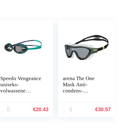
Speedo Vengeance
arena The One
uniseks-
Mask Anti-
volwassene
condens-
Zwembril
zwemmasker voor
volwassenen,
zwemmasker met
€
20.43
€
30.57
grote glazen, uv-
bescherming,
zelfafstelbare…