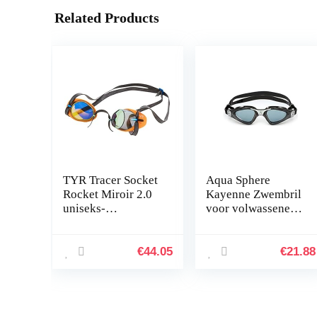
Related Products
TYR Tracer Socket
Aqua Sphere
Rocket Miroir 2.0
Kayenne Zwembril
uniseks-
voor volwassenen,
volwassene
uniseks
zwembrillen
€
44.05
€
21.88