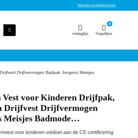
Nieuws en blogs lezen
0
verlanglijst
Vergelijken
Drijfvest Drijfvermogen Badpak Jongens Meisjes
Vest voor Kinderen Drijfpak,
 Drijfvest Drijfvermogen
s Meisjes Badmode…
vest voor kinderen voldoet aan de CE-certificering