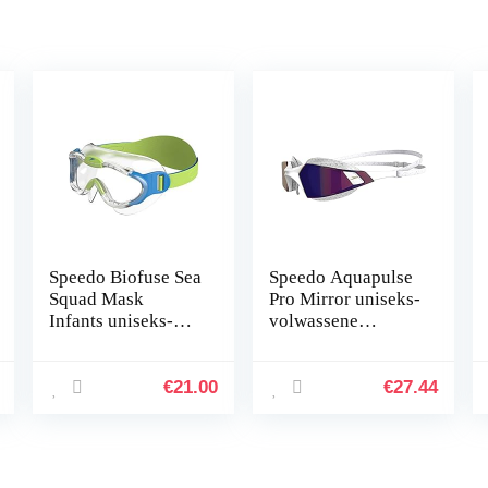
Speedo Biofuse Sea
Speedo Aquapulse
Squad Mask
Pro Mirror uniseks-
Infants uniseks-
volwassene
kind zwembril
Zwembril
€
21.00
€
27.44