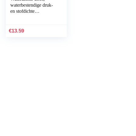
waterbestendige druk-
en stofdichte
overlevingscontainer
voor kamperen, vissen,
roeien
€
13.59