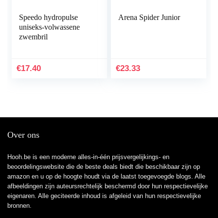
Speedo hydropulse
Arena Spider Junior
uniseks-volwassene
zwembril
€
17.40
€
23.33
Over ons
Hooh.be is een moderne alles-in-één prijsvergelijkings- en
beoordelingswebsite die de beste deals biedt die beschikbaar zijn op
amazon en u op de hoogte houdt via de laatst toegevoegde blogs. Alle
afbeeldingen zijn auteursrechtelijk beschermd door hun respectievelijke
eigenaren. Alle geciteerde inhoud is afgeleid van hun respectievelijke
bronnen.