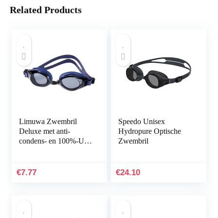
Related Products
Limuwa Zwembril
Speedo Unisex
Deluxe met anti-
Hydropure Optische
condens- en 100%-UV-
Zwembril
bescherming + tas
€
7.77
€
24.10