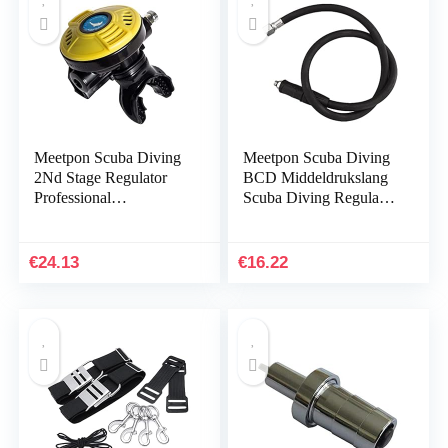
Meetpon Scuba Diving
Meetpon Scuba Diving
2Nd Stage Regulator
BCD Middeldrukslang
Professional
Scuba Diving Regulator
Underwater Scuba
voor 2E Gauge
Octopus Regulator
Ademhalingsregelaar
Equipment Accessory-
€
24.13
€
16.22
Yellow