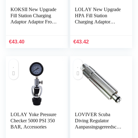
KOKSII New Upgrade
LOLAY New Upgrade
Fill Station Charging
HPA Fill Station
Adaptor Adaptor From
Charging Adaptor
Scuba Tank W/Din
Adaptor From Scuba
232/300Bar Connector
W/Din 232/300Bar
for PCP Refill
Connector for Refill
€
43.40
€
43.42
LOLAY Yoke Pressure
LOVIVER Scuba
Checker 5000 PSI 350
Diving Regulator
BAR, Accessories
Aanpassingsgereedscha
p 2ND Tweede Fase