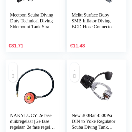
Meetpon Scuba Diving
Melitt Surface Buoy
Duty Technical Diving
SMB Inflator Diving
Sidemount Tank Strap
BCD Hose Connector
BCD Without Backplate
Adaptor One-Way
Scuba Diving
Valve Accessories
Accessories
44mm
€
81.71
€
11.48
NAKYLUCY 2e fase
New 300Bar 4500Psi
duikregelaar | 2e fase
DIN to Yoke Regulator
regelaar, 2e fase regelaar
Scuba Diving Tank