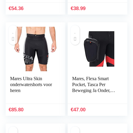
Kalibratie
Aanpassingsgereedscha
€
54.36
€
38.99
p Aanpasser voor…
Mares Ultra Skin
Mares, Flexa Smart
onderwatershorts voor
Pocket, Tasca Per
heren
Beweging Ja Onder,
Veelkleurig, Unica,
Unisex-Volwassene
€
85.80
€
47.00