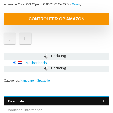
Amazon.nl Price:
€
33.13
(as of 11/01/2023 15:08 PST-
Details
)
CONTROLEER OP AMAZON
Updating...
Netherlands
-
Updating...
Categories:
Kanovaren
,
Spatzeilen
Description
Additional information