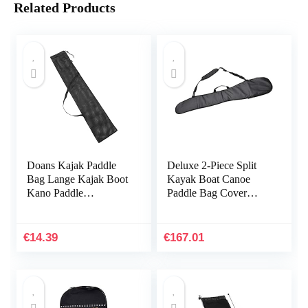
Related Products
Doans Kajak Paddle
Deluxe 2-Piece Split
Bag Lange Kajak Boot
Kayak Boat Canoe
Kano Paddle
Paddle Bag Cover
Opbergtas Split Shaft
Waterproof Oxford
Kano SUP Paddles
Cloth Kayak Paddle
Cover Opbergtas te
Bag
€
14.39
€
167.01
koop