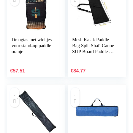
Draagtas met wieltjes
Mesh Kajak Paddle
voor stand-up paddle –
Bag Split Shaft Canoe
oranje
SUP Board Paddle Bag
met Sling Handgreep
Peddels Cover Opslag
Mesh Bag (Color…
€
57.51
€
84.77