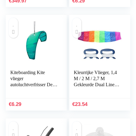
€
349.97
€
6.29
Kiteboarding Kite
Kleurrijke Vlieger, 1,4
vlieger
M / 2 M / 2,7 M
autoluchtverfrisser De
Gekleurde Dual Line
geur WHITEWATER |
Stunt Power Sport Kite
Fresh Kitesurfing
Outdoor Seaside Beach
autogeur
Toy(6.6ft…
€
6.29
€
23.54