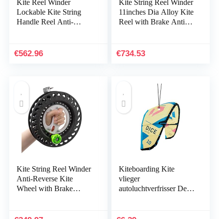
Kite Reel Winder
Kite String Reel Winder
Lockable Kite String
11inches Dia Alloy Kite
Handle Reel Anti-
Reel with Brake Anti-
Reverse Brake 360°
Reverse Outdoor
Rotating Wire Guide
Winding Reel Grip
Grip Wheel Tool for
Wheel for Adults…
€
562.96
€
734.53
Kids…
Kite String Reel Winder
Kiteboarding Kite
Anti-Reverse Kite
vlieger
Wheel with Brake
autoluchtverfrisser De
Lockable Silent Large
geur SUNSET BEACH
Bearing Outdoor Kites
| Fresh Kitesurfing
Flying for Men…
autogeur