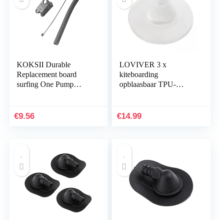
KOKSII Durable
LOVIVER 3 x
Replacement board
kiteboarding
surfing One Pump
opblaasbaar TPU-
Valve Hose Clamp Gear
opblaasventiel zonder
Kit Accessories Hose
zelfklevend, voor
and Clamp
reparatie
€
9.56
€
14.99