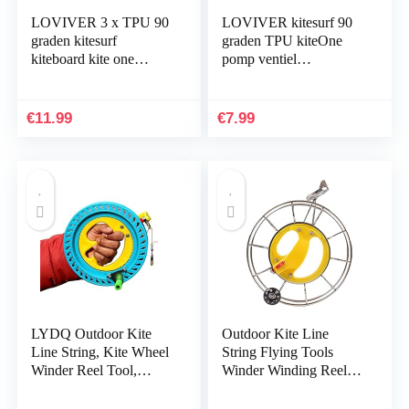
LOVIVER 3 x TPU 90
LOVIVER kitesurf 90
graden kitesurf
graden TPU kiteOne
kiteboard kite one
pomp ventiel
vervanging voor
vervanging
pompventiel
€
11.99
€
7.99
LYDQ Outdoor Kite
Outdoor Kite Line
Line String, Kite Wheel
String Flying Tools
Winder Reel Tool,
Winder Winding Reel
Winding Reel Grip Wiel
Grip Wheel Kite Reel
Met Vliegende Lijn Kite
with Lock Function for