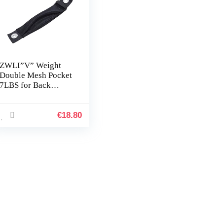
ZWLI”V” Weight
Double Mesh Pocket
7LBS for Back
Mount BCD Diving
Equipments
€
18.80