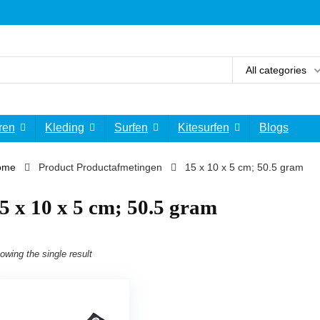
All categories
ren
Kleding
Surfen
Kitesurfen
Blogs
ome
Product Productafmetingen
‎15 x 10 x 5 cm; 50.5 gram
15 x 10 x 5 cm; 50.5 gram
owing the single result