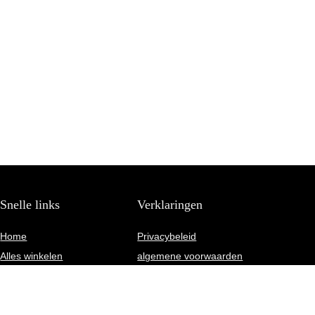
Snelle links
Verklaringen
Home
Privacybeleid
Alles winkelen
algemene voorwaarden
Blogs
Gelieerde openbaarmaking
Onze webshops