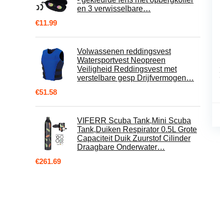
en 3 verwisselbare…
€
11.99
Volwassenen reddingsvest
Watersportvest Neopreen
Veiligheid Reddingsvest met
verstelbare gesp Drijfvermogen…
€
51.58
VIFERR Scuba Tank,Mini Scuba
Tank,Duiken Respirator 0.5L Grote
Capaciteit Duik Zuurstof Cilinder
Draagbare Onderwater…
€
261.69