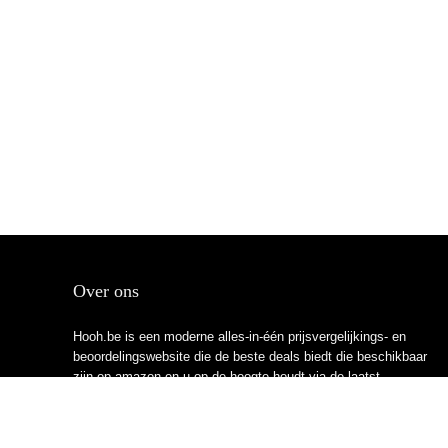
Over ons
Hooh.be is een moderne alles-in-één prijsvergelijkings- en
beoordelingswebsite die de beste deals biedt die beschikbaar
zijn op amazon en u op de hoogte houdt via de laatst
toegevoegde blogs. Alle afbeeldingen zijn auteursrechtelijk
beschermd door hun respectievelijke eigenaren. Alle geciteerde
inhoud is afgeleid van hun respectievelijke bronnen.