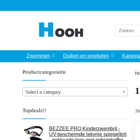
Search
for:
Zwemmen
Duiken en snorkelen
Kanova
Productcategorieën
H
‎
Select a category
Topdeals!!
Sh
BEZZEE PRO Kinderzwembril -
UV-beschermde lekvrije spiegelbril
- gekleurde lens met opbergkoffer