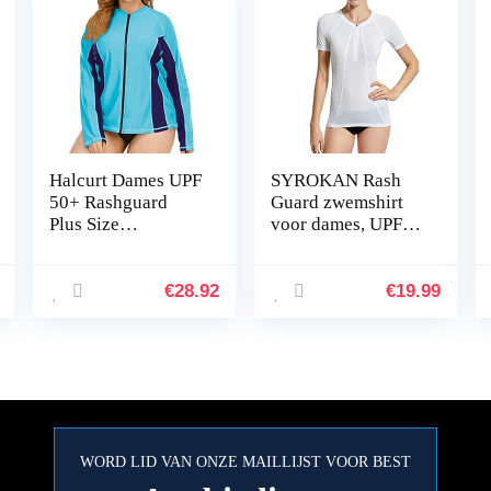
Halcurt Dames UPF
SYROKAN Rash
50+ Rashguard
Guard zwemshirt
Plus Size
voor dames, UPF
Badhemden met
50+, korte mouw,
lange mouwen
uv-shirt
neopreen pak Top
€
28.92
€
19.99
WORD LID VAN ONZE MAILLIJST VOOR BEST