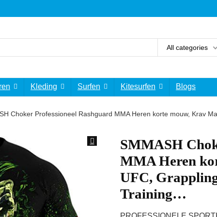
All categories
ren
Kleding
Surfen
Kitesurfen
Blogs
 Choker Professioneel Rashguard MMA Heren korte mouw, Krav Mag
SMMASH Choker
MMA Heren kor
UFC, Grappling
Training…
PROFESSIONELE SPORTKLEDI