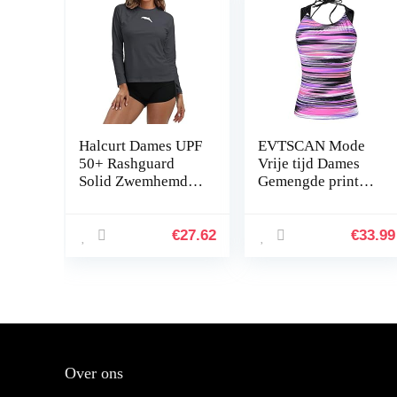
Halcurt Dames UPF
EVTSCAN Mode
50+ Rashguard
Vrije tijd Dames
Solid Zwemhemd
Gemengde print
met lange mouwen
Surfen Duikjas
neopreen pak Top
Conservatieve hoes
Belly Spa-jas
€
27.62
€
33.99
Over ons