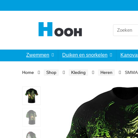
Search
for:
Zwemmen
Duiken en snorkelen
Kanova
Home
Shop
Kleding
Heren
SMMASH