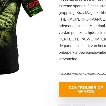
extreme sporten, fitness, cro
grappling, Krav Maga, kickb
THERMOPERFORMANCE: Het s
ademend en licht. Materiaal 
verdampen, zelfs tijdens inte
PERFECTE PASVORM: Een spe
de paneelstructuur van het 
onbeperkte bewegingsvrijhe
vervorming.
Amazon.nl Price:
€
47.90
(as of 11/01/2
CONTROLEER OP
AMAZON