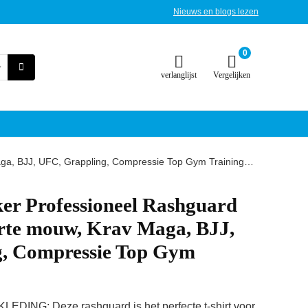
Nieuws en blogs lezen
0
verlanglijst
Vergelijken
a, BJJ, UFC, Grappling, Compressie Top Gym Training…
 Professioneel Rashguard
te mouw, Krav Maga, BJJ,
, Compressie Top Gym
NG: Deze rashguard is het perfecte t-shirt voor