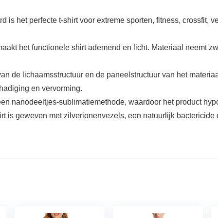
perfecte t-shirt voor extreme sporten, fitness, crossfit, vec
et functionele shirt ademend en licht. Materiaal neemt zwee
e lichaamsstructuur en de paneelstructuur van het materiaal
hadiging en vervorming.
n nanodeeltjes-sublimatiemethode, waardoor het product hypoall
geweven met zilverionenvezels, een natuurlijk bactericide d