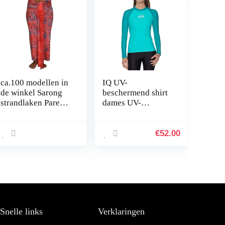
ca.100 modellen in
IQ UV-
de winkel Sarong
beschermend shirt
strandlaken Pareo
dames UV-
wikkelrok loop
bescherming
rood blauw Sar93
zwemmen duiken
€
52.00
Snelle links
Verklaringen