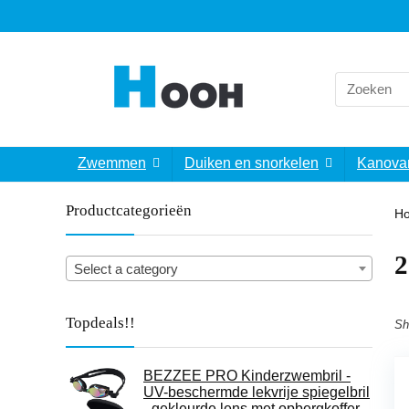
Search
for:
Zwemmen
Duiken en snorkelen
Kanova
Productcategorieën
H
‎
Select a category
Topdeals!!
Sh
BEZZEE PRO Kinderzwembril -
UV-beschermde lekvrije spiegelbril
- gekleurde lens met opbergkoffer