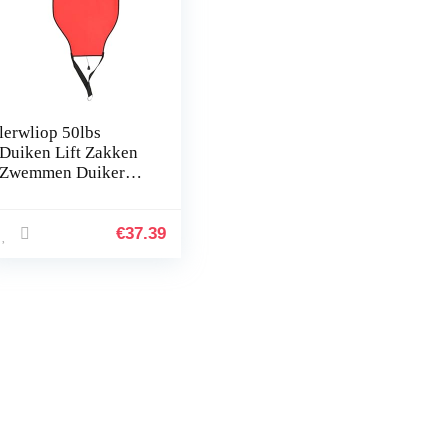
lerwliop 50lbs
Duiken Lift Zakken
Zwemmen Duiker
Professionele
Snorkelen Sport TPU
Bergingszak met
€
37.39
Dump Valve Gear