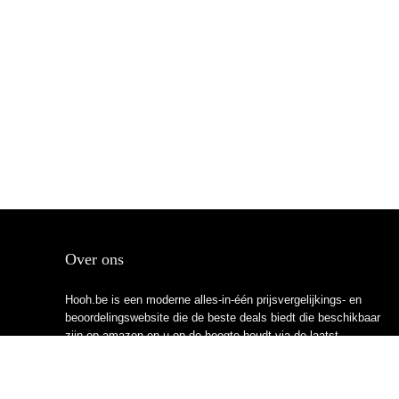
Over ons
Hooh.be is een moderne alles-in-één prijsvergelijkings- en
beoordelingswebsite die de beste deals biedt die beschikbaar
zijn op amazon en u op de hoogte houdt via de laatst
toegevoegde blogs. Alle afbeeldingen zijn auteursrechtelijk
beschermd door hun respectievelijke eigenaren. Alle geciteerde
inhoud is afgeleid van hun respectievelijke bronnen.