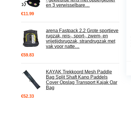
en 3 verwisselbare…
€
11.99
arena Fastpack 2.2 Grote sportieve
rugzak, reis-, sport-, zwem- en
vrijetijdsrugzak, strandrugzak met
vak voor natte…
€
59.83
KAYAK Trekkoord Mesh Paddle
Bag Split Shaft Kano Paddels
Cover Opslag Transport Kajak Oar
Bag
€
52.33