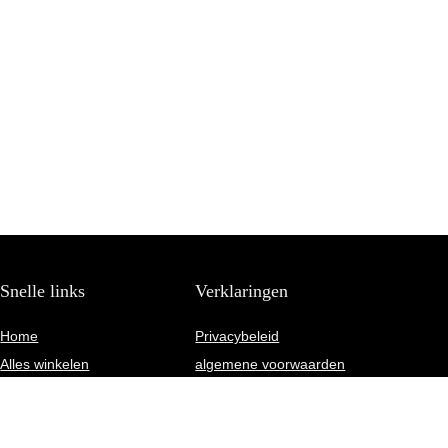
Snelle links
Verklaringen
Home
Privacybeleid
Alles winkelen
algemene voorwaarden
Blogs
Gelieerde openbaarmaking
Onze webshops