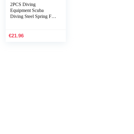
2PCS Diving
Equipment Scuba
Diving Steel Spring Fin
Straps Diver Heel
Straps Diving
Equipment,S
€
21.96