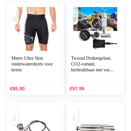
Mares Ultra Skin
Twsoul Drukregelaar,
onderwatershorts voor
CO2-variant,
heren
herbruikbaar met vast
ingebouwd
magneetventiel en
terugslagklep,
€
85.80
€
57.99
naaldventiel…