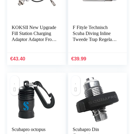
KOKSII New Upgrade
F Fityle Technisch
Fill Station Charging
Scuba Diving Inline
Adaptor Adaptor From
Tweede Trap Regelaar
Scuba Tank W/Din
Aanpassingsgereedscha
232/300Bar Connector
p
for PCP Refill
€
43.40
€
39.99
Scubapro octopus
Scubapro Din