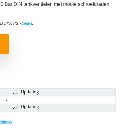
00 Bar DIN tankventielen met mooie schroefdraden
023 14:56 PST-
Details
)
Updating...
Updating...
iktanks