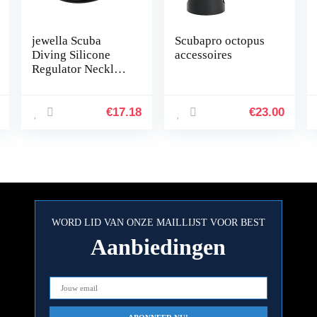
jewella Scuba
Scubapro octopus
Diving Silicone
accessoires
Regulator Necklace
Holder Flexible
Mouthpiece
Regulator Necklace
€
17.18
€
23.00
Octopus Holder
18cm Black
WORD LID VAN ONZE MAILLIJST VOOR BEST
Aanbiedingen