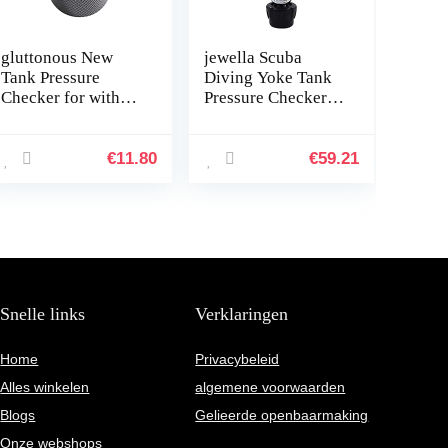
gluttonous New
jewella Scuba
Tank Pressure
Diving Yoke Tank
Checker for with
Pressure Checker
4000 PSI Gauge
5000 PSI 350
Regulator Alat
BAR,Scuba Diving
Test,B
Accessories
€
11.80
€
59.21
Snelle links
Verklaringen
Home
Privacybeleid
Alles winkelen
algemene voorwaarden
Blogs
Gelieerde openbaarmaking
Onze webshops