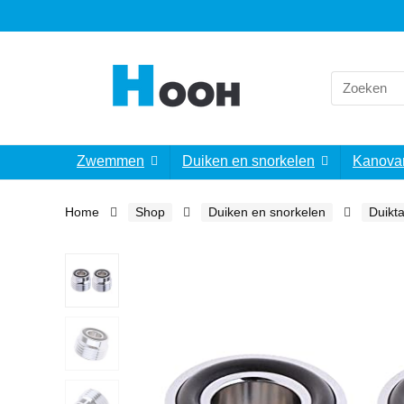
Search
for:
Zwemmen
Duiken en snorkelen
Kanova
Home
Shop
Duiken en snorkelen
Duikt