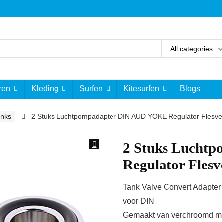
All categories
ren
Kleding
Surfen
Kitesurfen
Blogs
anks
2 Stuks Luchtpompadapter DIN AUD YOKE Regulator Flesven
2 Stuks Lucht
Regulator Flesv
Tank Valve Convert Adapter 
voor DIN
Gemaakt van verchroomd mes