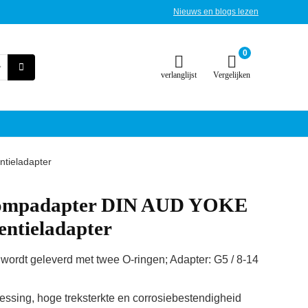
Nieuws en blogs lezen
0
verlanglijst
Vergelijken
tieladapter
pompadapter DIN AUD YOKE
entieladapter
wordt geleverd met twee O-ringen; Adapter: G5 / 8-14
sing, hoge treksterkte en corrosiebestendigheid