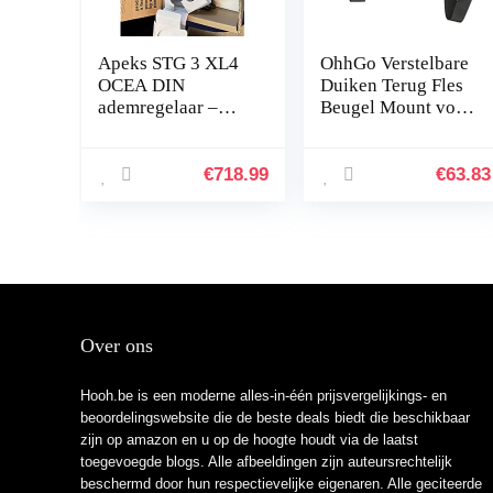
Apeks STG 3 XL4
OhhGo Verstelbare
OCEA DIN
Duiken Terug Fles
ademregelaar –
Beugel Mount voor
duurzaam –
Duiken
Snorkeling2 Fles
Beugel à dos de
€
718.99
€
63.83
réir de plongée
Duiken Cyr…
Over ons
Hooh.be is een moderne alles-in-één prijsvergelijkings- en
beoordelingswebsite die de beste deals biedt die beschikbaar
zijn op amazon en u op de hoogte houdt via de laatst
toegevoegde blogs. Alle afbeeldingen zijn auteursrechtelijk
beschermd door hun respectievelijke eigenaren. Alle geciteerde