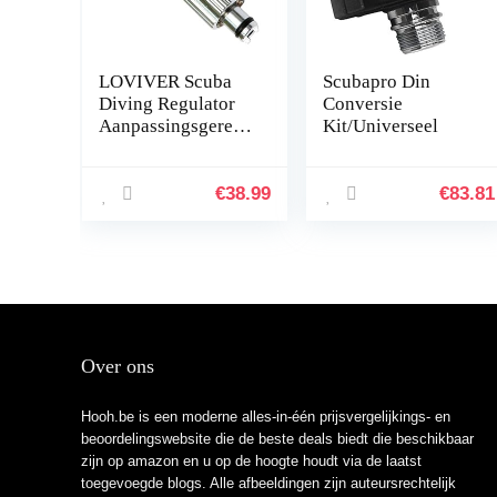
LOVIVER Scuba
Scubapro Din
Diving Regulator
Conversie
Aanpassingsgereed
Kit/Universeel
schap 2ND Tweede
Fase Kalibratie
Aanpassingsgereed
€
38.99
€
83.81
schap Aanpasser
voor…
Over ons
Hooh.be is een moderne alles-in-één prijsvergelijkings- en
beoordelingswebsite die de beste deals biedt die beschikbaar
zijn op amazon en u op de hoogte houdt via de laatst
toegevoegde blogs. Alle afbeeldingen zijn auteursrechtelijk