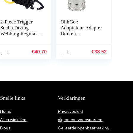
2-Piece Trigger
OhhGo :
Scuba Diving
Adaptateur Adapter
Webbing Regulator
Duiken
Octopus
Accessoires 360
Mouthpiece
Graden Roterende
Retainer Good
Connector 1e
€
40.70
€
38.52
Mood (Color :
Connect 2e Midden
Multi-Colored)
Lage Druk Slang…
Snelle links
Verklaringen
Home
Privacybeleid
Alles winkelen
algemene voorwaarden
Blogs
Gelieerde openbaarmaking