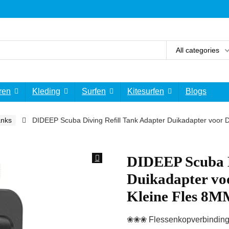
All categories
ren
Kleding
Surfen
Kitesurfen
Blogs
anks
DIDEEP Scuba Diving Refill Tank Adapter Duikadapter voor 
DIDEEP Scuba D
Duikadapter voo
Kleine Fles 8M
❀❀❀ Flessenkopverbinding i