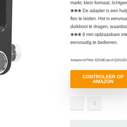
markt, klein formaat, lichtg
❀❀❀ De adapter is een hulpm
fles te leiden. Het is eenvou
duikboot te dragen, waardoo
❀❀❀ 8 mm opblaasbare inter
eenvoudig te bedienen.
Amazon.nl Price:
€
29.86
(as of 11/01/2
CONTROLEER OP
AMAZON