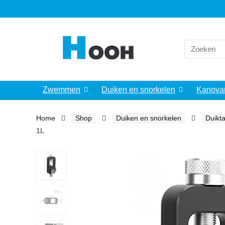
Search
for:
Zwemmen
Duiken en snorkelen
Kanova
Home
Shop
Duiken en snorkelen
Duikt
1L