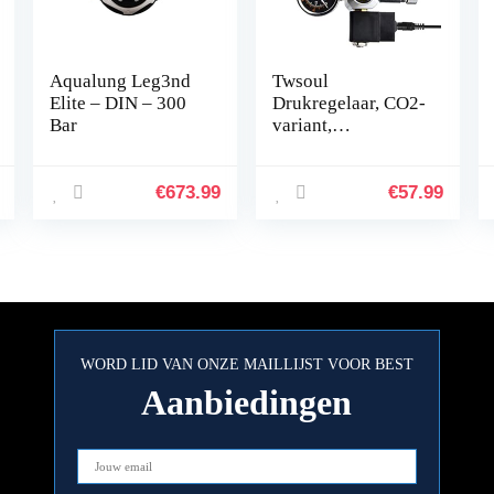
Aqualung Leg3nd
Twsoul
Elite – DIN – 300
Drukregelaar, CO2-
Bar
variant,
herbruikbaar met
vast ingebouwd
magneetventiel en
€
673.99
€
57.99
terugslagklep,
naaldventiel…
WORD LID VAN ONZE MAILLIJST VOOR BEST
Aanbiedingen