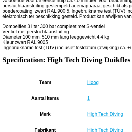
voldoende voor de eerste hulp ca. 40 minuten voor beademing m
persluchtaansluiting gestempeld ademapparaat geschikt als per
poedercoating. zwart RAL 900 5. Ingebruikname test (TÜV) incl
elektronisch ter beschikking gesteld. Product kan afwijken va
Dompelfles 3 liter 300 bar compleet met S-ventiel
Ventiel met persluchtaansluiting
Diameter 100 mm, 510 mm lang leeggewicht 4,4 kg
Kleur zwart RAL 9005
Ingebruikname test (TÜV) inclusief testdatum (afwijking) ca. 
Specification:
High Tech Diving Duikfles 
Team
‎Hoog
Aantal items
‎1
Merk
‎High Tech Diving
Fabrikant
‎High Tech Diving