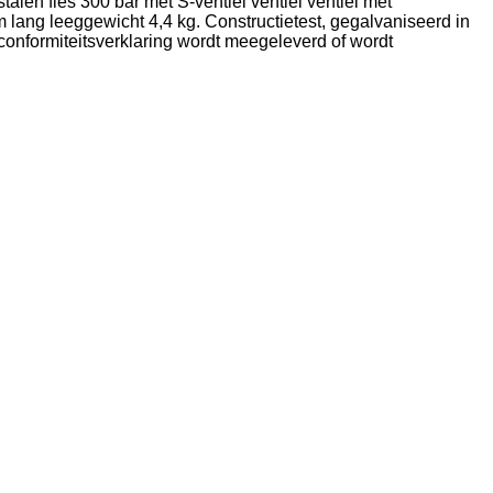
alen fles 300 bar met S-ventiel ventiel ventiel met
m lang leeggewicht 4,4 kg. Constructietest, gegalvaniseerd in
conformiteitsverklaring wordt meegeleverd of wordt