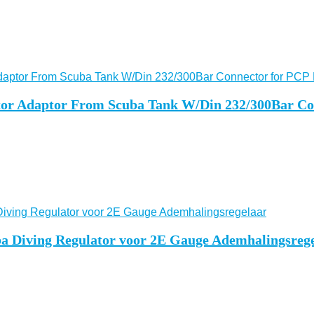
or Adaptor From Scuba Tank W/Din 232/300Bar Con
 Diving Regulator voor 2E Gauge Ademhalingsreg