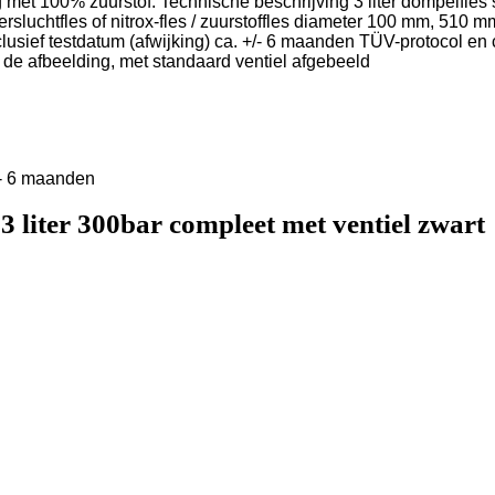
et 100% zuurstof. Technische beschrijving 3 liter dompelfles st
sluchtfles of nitrox-fles / zuurstoffles diameter 100 mm, 510 m
usief testdatum (afwijking) ca. +/- 6 maanden TÜV-protocol en 
n de afbeelding, met standaard ventiel afgebeeld
+/- 6 maanden
3 liter 300bar compleet met ventiel zwart