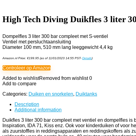
High Tech Diving Duikfles 3 liter 
Dompelfles 3 liter 300 bar compleet met S-ventiel
Ventiel met persluchtaansluiting
Diameter 100 mm, 510 mm lang leeggewicht 4,4 kg
Amazon.nl Price:
€
199.95
(as of 11/01/2023 14:55 PST-
Details
)
Controleer op Amazon
Added to wishlist
Removed from wishlist
0
Add to compare
Categories:
Duiken en snorkelen
,
Duiktanks
Description
Additional information
Duikfles 3 liter 300 bar compleet met ventiel en dompelfles i
Inspiration, IDA 71, Kiss enz. Ook voor kinderduiken of voor het
als zuurstoffles in reddingsapparaten en reddingskoffers als z