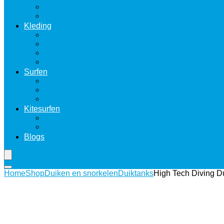
Peddeltassen
Spatzeilen
Kleding
Dames
Heren
Jongens
Meisjes
Surfen
Bodybords
Skimboards
Surfschoenen
Kitesurfen
Harnassen
Kites
Blogs
Home
Shop
Duiken en snorkelen
Duiktanks
High Tech Diving Du