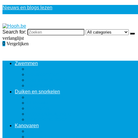
Nieuws en blogs lezen
Search for:
verlanglijst
0
Vergelijken
Zwemmen
Brillen
Neusklemmen
Trainingsuitrusting
Zwemtassen
Duiken en snorkelen
Ademautomaten
Drijfvesten
Duiktanks
Veiligheidsuitrusting
Waterdichte dozen
Kanovaren
Kano’s
Kanostoelen and roeibankjes