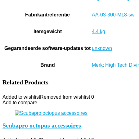
Fabrikantreferentie
‎AA-03-300-M18-sw
Itemgewicht
‎4.4 kg
Gegarandeerde software-updates tot
‎unknown
Brand
Merk: High Tech Divi
Related Products
Added to wishlist
Removed from wishlist
0
Add to compare
Scubapro octopus accessoires