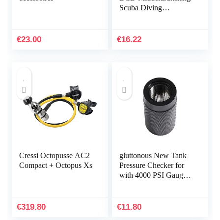
Scuba Diving
Regulator voor 2E
Gauge
Ademhalingsregelaar
€
23.00
€
16.22
Cressi Octopusse AC2
gluttonous New Tank
Compact + Octopus Xs
Pressure Checker for
with 4000 PSI Gauge
Regulator Alat Test,B
€
319.80
€
11.80