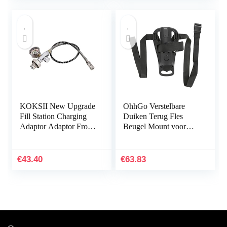
KOKSII New Upgrade
OhhGo Verstelbare
Fill Station Charging
Duiken Terug Fles
Adaptor Adaptor From
Beugel Mount voor
Scuba Tank W/Din
Duiken Snorkeling2
232/300Bar Connector
Fles Beugel à dos de
for PCP Refill
réir de plongée Duiken
€
43.40
€
63.83
Cyr…