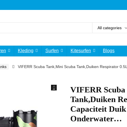
All categories
ren
Kleding
Surfen
Kitesurfen
Blogs
anks
VIFERR Scuba Tank,Mini Scuba Tank,Duiken Respirator 0.5L 
VIFERR Scuba 
Tank,Duiken Re
Capaciteit Duik
Onderwater…