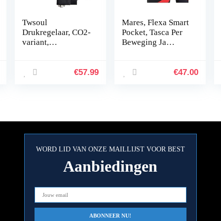
Twsoul
Mares, Flexa Smart
Drukregelaar, CO2-
Pocket, Tasca Per
variant,
Beweging Ja
herbruikbaar met
Onder, Veelkleurig,
vast ingebouwd
Unica, Unisex-
magneetventiel en
Volwassene
€
57.99
€
47.00
terugslagklep,
naaldventiel…
WORD LID VAN ONZE MAILLIJST VOOR BEST
Aanbiedingen