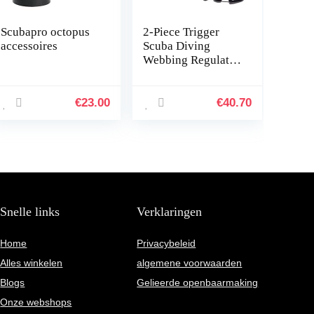
Scubapro octopus
2-Piece Trigger
accessoires
Scuba Diving
Webbing Regulator
Octopus
Mouthpiece
Retainer Good
€
23.00
€
40.70
Mood (Color :
Multi-Colored)
Snelle links
Verklaringen
Home
Privacybeleid
Alles winkelen
algemene voorwaarden
Blogs
Gelieerde openbaarmaking
Onze webshops