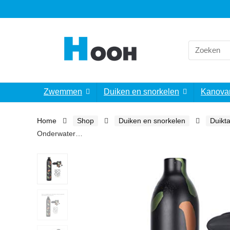
Search
for:
Zwemmen
Duiken en snorkelen
Kanova
Home
Shop
Duiken en snorkelen
Duikt
Onderwater…