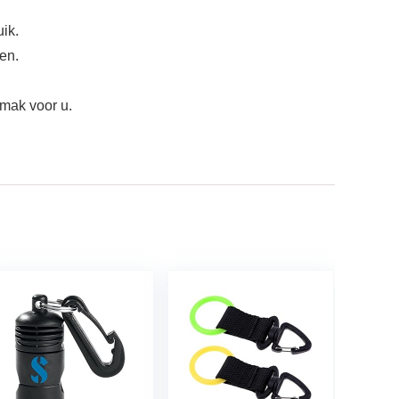
uik.
en.
mak voor u.