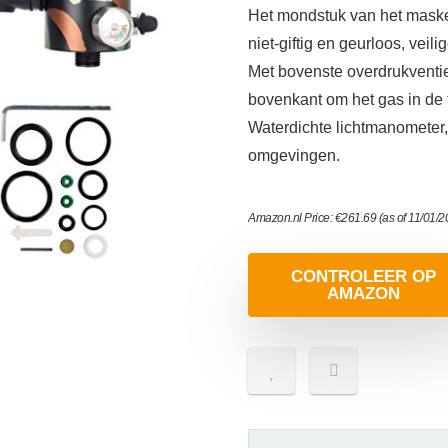
Het mondstuk van het masker
niet-giftig en geurloos, veili
Met bovenste overdrukventi
bovenkant om het gas in de f
Waterdichte lichtmanometer, 
omgevingen.
Amazon.nl Price:
€
261.69
(as of 11/01/
CONTROLEER OP
AMAZON