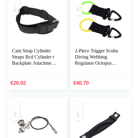
Cam Strap Cylinder
2-Piece Trigger Scuba
Straps Bcd Cylinder r
Diving Webbing
Backplate Attachment-
Regulator Octopus
Style A
Mouthpiece Retainer
Good Mood (Color :
Multi-Colored)
€
20.02
€
40.70