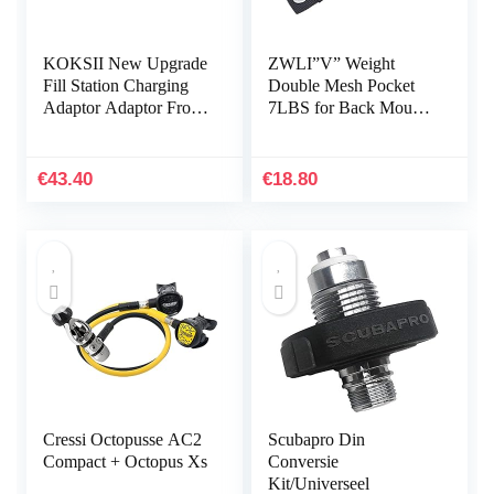
KOKSII New Upgrade
ZWLI”V” Weight
Fill Station Charging
Double Mesh Pocket
Adaptor Adaptor From
7LBS for Back Mount
Scuba Tank W/Din
BCD Diving
232/300Bar Connector
Equipments
for PCP Refill
€
43.40
€
18.80
Cressi Octopusse AC2
Scubapro Din
Compact + Octopus Xs
Conversie
Kit/Universeel