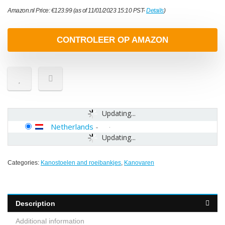
Amazon.nl Price:
€
123.99
(as of 11/01/2023 15:10 PST-
Details
)
CONTROLEER OP AMAZON
Updating...
Netherlands
-
Updating...
Categories:
Kanostoelen and roeibankjes
,
Kanovaren
Description
Additional information