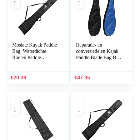
Moslate Kayak Paddle
Reparatie- en
Bag, Waterdichte
conversiedelen Kajak
Roeien Paddle
Paddle Blade Bag Boot
Opbergtas, Kano
Canoe Blade Carry
Paddle Draagtas, Split
Bag Stand-up Peddel
Shaft Kano Paddles
Storage Wordt
€
20.39
€
47.35
Cover…
gebruikt…