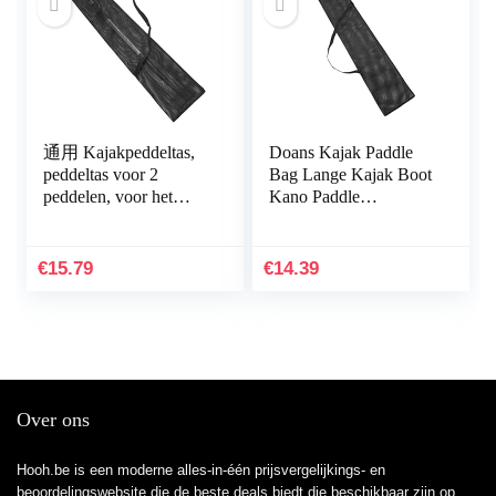
通用 Kajakpeddeltas,
Doans Kajak Paddle
peddeltas voor 2
Bag Lange Kajak Boot
peddelen, voor het
Kano Paddle
dragen van maximaal
Opbergtas Split Shaft
23 cm (90,5 inch)
Kano SUP Paddles
tweedelige peddels…
Cover Opbergtas te
€
15.79
€
14.39
koop
Over ons
Hooh.be is een moderne alles-in-één prijsvergelijkings- en
beoordelingswebsite die de beste deals biedt die beschikbaar zijn op