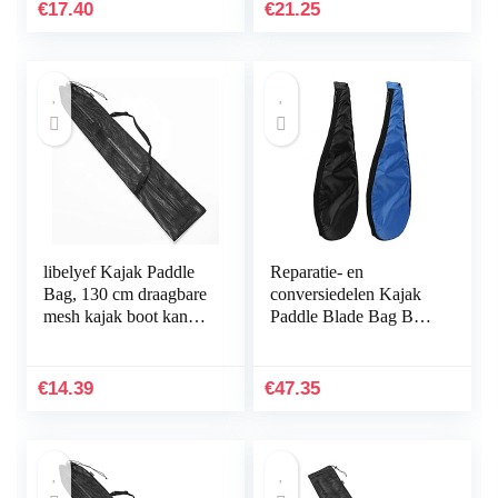
Draagtas, Gemakkelijk
voor 2-delige…
€
17.40
€
21.25
te…
libelyef Kajak Paddle
Reparatie- en
Bag, 130 cm draagbare
conversiedelen Kajak
mesh kajak boot kano
Paddle Blade Bag Boot
paddle opbergtas met
Canoe Blade Carry
verstelbare riem
Bag Stand-up Peddel
Storage Wordt
€
14.39
€
47.35
gebruikt…