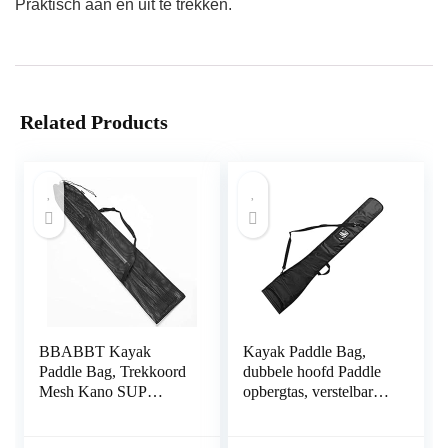
Praktisch aan en uit te trekken.
Related Products
BBABBT Kayak
Kayak Paddle Bag,
Paddle Bag, Trekkoord
dubbele hoofd Paddle
Mesh Kano SUP
opbergtas, verstelbare
Paddles Opbergtas,
SUP kano peddels,
Marine Fishing Paddle
opbergtas, waterdicht,