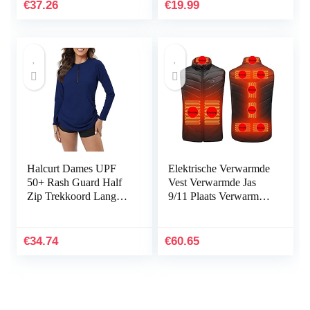
Burkini zwemkostuum
€
37.26
€
19.99
Halcurt Dames UPF
Elektrische Verwarmde
50+ Rash Guard Half
Vest Verwarmde Jas
Zip Trekkoord Lange
9/11 Plaats Verwarmd
Mouw Badpak Top
Vest Mannen Dames
Usb Verwarmde Jas
Warme Kleding
€
34.74
€
60.65
Jacht…