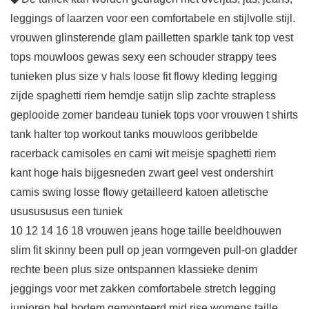
leggings of laarzen voor een comfortabele en stijlvolle stijl.
vrouwen glinsterende glam pailletten sparkle tank top vest
tops mouwloos gewas sexy een schouder strappy tees
tunieken plus size v hals loose fit flowy kleding legging
zijde spaghetti riem hemdje satijn slip zachte strapless
geplooide zomer bandeau tuniek tops voor vrouwen t shirts
tank halter top workout tanks mouwloos geribbelde
racerback camisoles en cami wit meisje spaghetti riem
kant hoge hals bijgesneden zwart geel vest ondershirt
camis swing losse flowy getailleerd katoen atletische
ususususus een tuniek
10 12 14 16 18 vrouwen jeans hoge taille beeldhouwen
slim fit skinny been pull op jean vormgeven pull-on gladder
rechte been plus size ontspannen klassieke denim
jeggings voor met zakken comfortabele stretch legging
junioren bel bodem gemonteerd mid rise womens taille