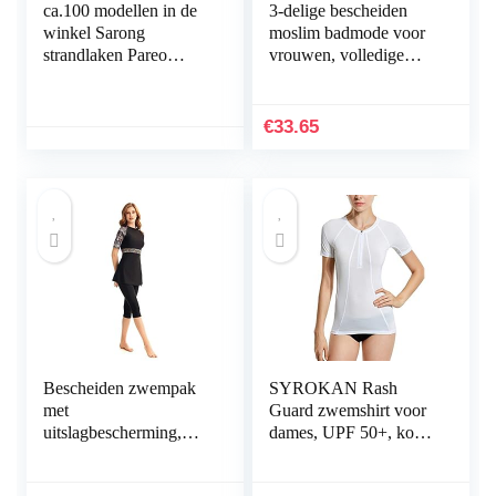
ca.100 modellen in de
3-delige bescheiden
winkel Sarong
moslim badmode voor
strandlaken Pareo
vrouwen, volledige
wikkelrok loop rood
bedekkend badpak met
blauw Sar93
lange mouwen,
islamitische,
€
33.65
Arabische…
Bescheiden zwempak
SYROKAN Rash
met
Guard zwemshirt voor
uitslagbescherming,
dames, UPF 50+, korte
surfpak, zwemkleding
mouw, uv-shirt
met korte mouwen,