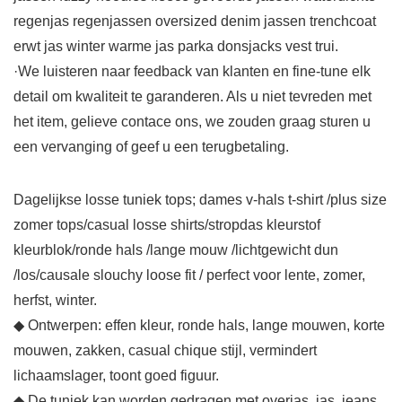
regenjas regenjassen oversized denim jassen trenchcoat
erwt jas winter warme jas parka donsjacks vest trui.
·We luisteren naar feedback van klanten en fine-tune elk
detail om kwaliteit te garanderen. Als u niet tevreden met
het item, gelieve contace ons, we zouden graag sturen u
een vervanging of geef u een terugbetaling.
Dagelijkse losse tuniek tops; dames v-hals t-shirt /plus size
zomer tops/casual losse shirts/stropdas kleurstof
kleurblok/ronde hals /lange mouw /lichtgewicht dun
/los/causale slouchy loose fit / perfect voor lente, zomer,
herfst, winter.
◆ Ontwerpen: effen kleur, ronde hals, lange mouwen, korte
mouwen, zakken, casual chique stijl, vermindert
lichaamslager, toont goed figuur.
◆ De tuniek kan worden gedragen met overjas, jas, jeans,