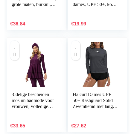
grote maten, burkini,
dames, UPF 50+, korte
moslim badmode, hijab
mouw, uv-shirt
€
36.84
€
19.99
3-delige bescheiden
Halcurt Dames UPF
moslim badmode voor
50+ Rashguard Solid
vrouwen, volledige
Zwemhemd met lange
bedekkend badpak met
mouwen neopreen pak
lange mouwen,
Top
islamitische,
€
33.65
€
27.62
Arabische…