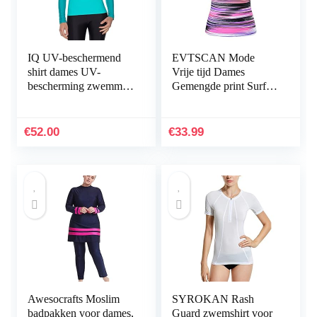
IQ UV-beschermend
EVTSCAN Mode
shirt dames UV-
Vrije tijd Dames
bescherming zwemmen
Gemengde print Surfen
duiken
Duikjas Conservatieve
hoes Belly Spa-jas
€
52.00
€
33.99
Awesocrafts Moslim
SYROKAN Rash
badpakken voor dames,
Guard zwemshirt voor