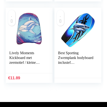
zwemmen, leren
hulpmat…
Lively Moments
Best Sporting
Kickboard met
Zwemplank bodyboard
zeemotief / kleine
inclusief
bodyboard /
bevestigingskoord
zwemplank / surfboard
1 dolfijn
€
11.89