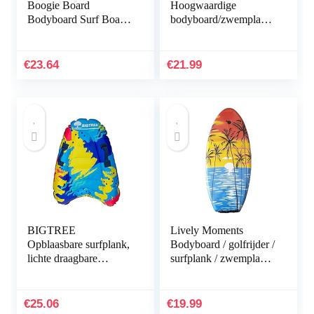
Boogie Board
Hoogwaardige
Bodyboard Surf Board
bodyboard/zwemplank
Float
van Disney Minnie
Kinderen/Volwassenen
Mouse – Being
& Lijn Plug
Fabulous ca. 84 cm
€
23.64
€
21.99
BIGTREE
Lively Moments
Opblaasbare surfplank,
Bodyboard / golfrijder /
lichte draagbare
surfplank / zwemplank
zwemplank met
Tropical Sun ca. 100
handgrepen, zachte
cm
bodyboards om te
€
25.06
€
19.99