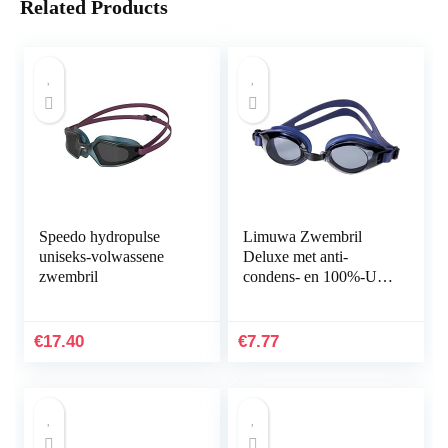
Related Products
Speedo hydropulse
Limuwa Zwembril
uniseks-volwassene
Deluxe met anti-
zwembril
condens- en 100%-UV-
bescherming + tas
€
17.40
€
7.77