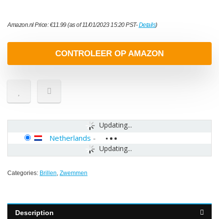
Amazon.nl Price:
€
11.99
(as of 11/01/2023 15:20 PST-
Details
)
CONTROLEER OP AMAZON
Updating...
Netherlands
-
Updating...
Categories:
Brillen
,
Zwemmen
Description