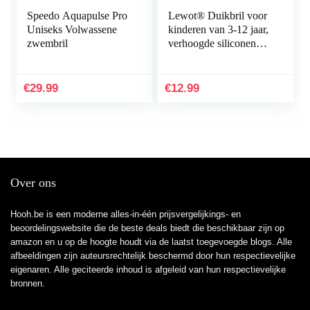
Speedo Aquapulse Pro
Lewot® Duikbril voor
Uniseks Volwassene
kinderen van 3-12 jaar,
zwembril
verhoogde siliconen
kwaliteit, zwembril
voor kinderen inclusief
hardcase en…
€
29.99
€
12.99
Over ons
Hooh.be is een moderne alles-in-één prijsvergelijkings- en
beoordelingswebsite die de beste deals biedt die beschikbaar zijn op
amazon en u op de hoogte houdt via de laatst toegevoegde blogs. Alle
afbeeldingen zijn auteursrechtelijk beschermd door hun respectievelijke
eigenaren. Alle geciteerde inhoud is afgeleid van hun respectievelijke
bronnen.