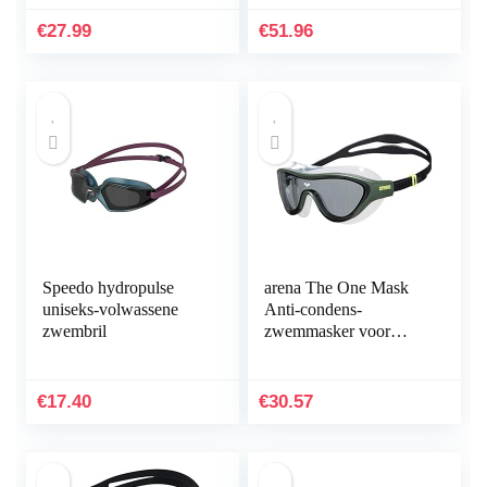
€
27.99
€
51.96
Speedo hydropulse
arena The One Mask
uniseks-volwassene
Anti-condens-
zwembril
zwemmasker voor
volwassenen,
zwemmasker met grote
glazen, uv-
€
17.40
€
30.57
bescherming,
zelfafstelbare…