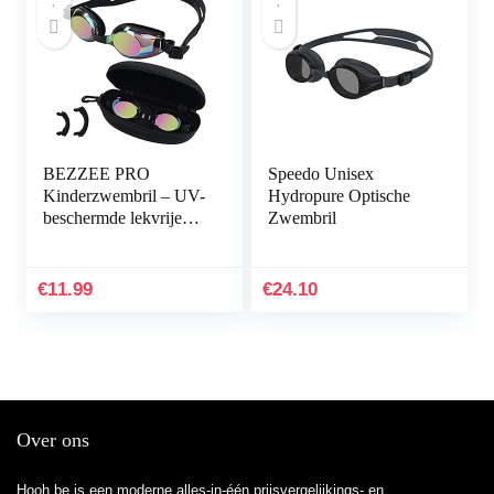
BEZZEE PRO
Speedo Unisex
Kinderzwembril – UV-
Hydropure Optische
beschermde lekvrije
Zwembril
spiegelbril – gekleurde
lens met opbergkoffer
en 3 verwisselbare…
€
11.99
€
24.10
Over ons
Hooh.be is een moderne alles-in-één prijsvergelijkings- en