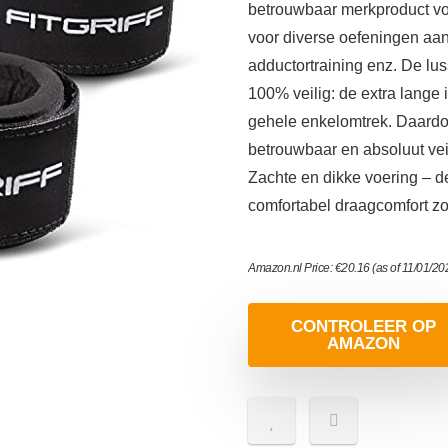
betrouwbaar merkproduct voor
voor diverse oefeningen aan
adductortraining enz. De lu
100% veilig: de extra lange i
gehele enkelomtrek. Daardoo
betrouwbaar en absoluut veil
Zachte en dikke voering – 
comfortabel draagcomfort zo
Amazon.nl Price:
€
20.16
(as of 11/01/2
CONTROLEER OP
AMAZON