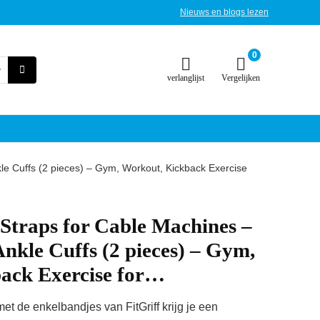
Nieuws en blogs lezen
0
verlanglijst
Vergelijken
le Cuffs (2 pieces) – Gym, Workout, Kickback Exercise
 Straps for Cable Machines –
kle Cuffs (2 pieces) – Gym,
ack Exercise for…
et de enkelbandjes van FitGriff krijg je een