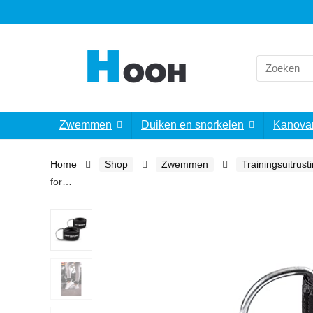
Search
for:
Zwemmen
Duiken en snorkelen
Kanova
Home
Shop
Zwemmen
Trainingsuitrust
for…