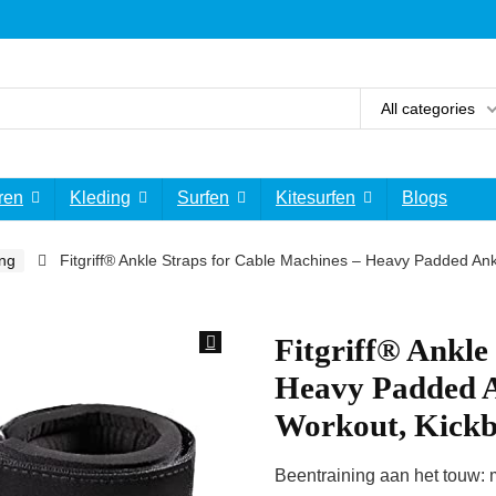
All categories
ren
Kleding
Surfen
Kitesurfen
Blogs
ing
Fitgriff® Ankle Straps for Cable Machines – Heavy Padded Ank
Fitgriff® Ankle
Heavy Padded An
Workout, Kickb
Beentraining aan het touw: m