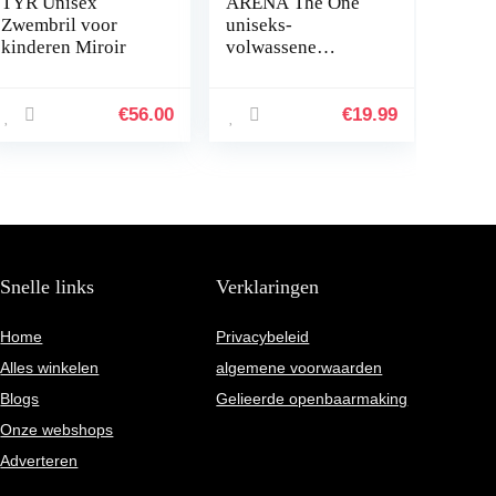
TYR Unisex
ARENA The One
Zwembril voor
uniseks-
kinderen Miroir
volwassene
Zwembril.
€
56.00
€
19.99
Snelle links
Verklaringen
Home
Privacybeleid
Alles winkelen
algemene voorwaarden
Blogs
Gelieerde openbaarmaking
Onze webshops
Adverteren