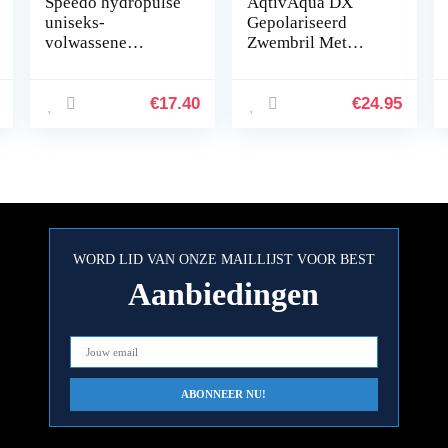
Speedo hydropulse
AqtivAqua DX
uniseks-
Gepolariseerd
volwassene
Zwembril Met
zwembril
Brede Kijkhoek //
Zwemtrainingen –
Open Water //
€
17.40
€
24.95
Outdoor en Indoor
WORD LID VAN ONZE MAILLIJST VOOR BEST
Aanbiedingen