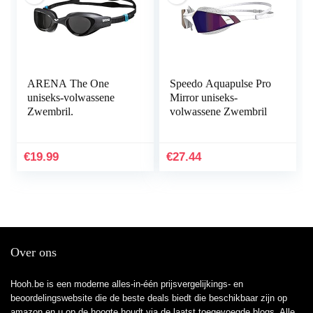
ARENA The One
Speedo Aquapulse Pro
uniseks-volwassene
Mirror uniseks-
Zwembril.
volwassene Zwembril
€
19.99
€
27.44
Over ons
Hooh.be is een moderne alles-in-één prijsvergelijkings- en
beoordelingswebsite die de beste deals biedt die beschikbaar zijn op
amazon en u op de hoogte houdt via de laatst toegevoegde blogs. Alle