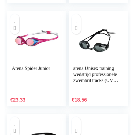
Arena Spider Junior
arena Unisex training
wedstrijd professionele
zwembril tracks (UV-
bescherming, anti-
condenslaag, harde
glazen)
€
23.33
€
18.56