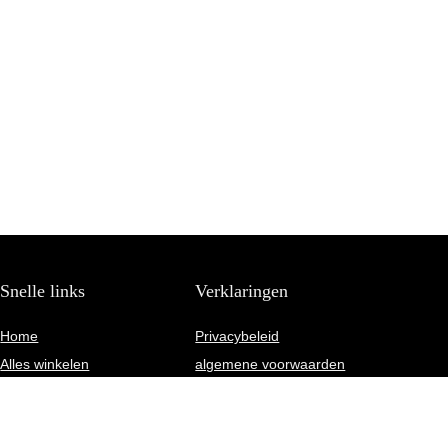
Snelle links
Verklaringen
Home
Privacybeleid
Alles winkelen
algemene voorwaarden
Blogs
Gelieerde openbaarmaking
Onze webshops