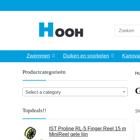
Search
for:
Zwemmen
Duiken en snorkelen
Kanova
Productcategorieën
H
‎
Select a category
Topdeals!!
Sh
IST Proline RL-5 Finger Reel 15 m
MiniReel gele lijn