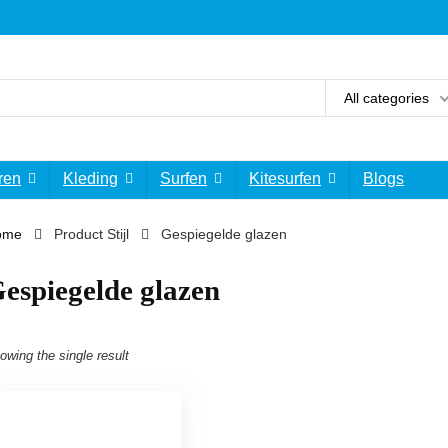
All categories
ren
Kleding
Surfen
Kitesurfen
Blogs
ome
Product Stijl
‎Gespiegelde glazen
Gespiegelde glazen
owing the single result