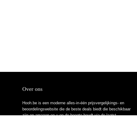
Over ons
Hooh.be is een moderne alles-in-één prijsvergelijkings- en
beoordelingswebsite die de beste deals biedt die beschikbaar
zijn op amazon en u op de hoogte houdt via de laatst
toegevoegde blogs. Alle afbeeldingen zijn auteursrechtelijk
beschermd door hun respectievelijke eigenaren. Alle geciteerde
inhoud is afgeleid van hun respectievelijke bronnen.