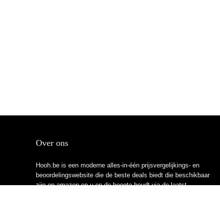
Over ons
Hooh.be is een moderne alles-in-één prijsvergelijkings- en
beoordelingswebsite die de beste deals biedt die beschikbaar
zijn op amazon en u op de hoogte houdt via de laatst
toegevoegde blogs. Alle afbeeldingen zijn auteursrechtelijk
beschermd door hun respectievelijke eigenaren. Alle geciteerde
inhoud is afgeleid van hun respectievelijke bronnen.