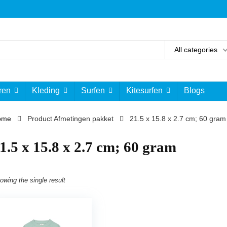
All categories
ren
Kleding
Surfen
Kitesurfen
Blogs
ome
Product Afmetingen pakket
‎21.5 x 15.8 x 2.7 cm; 60 gram
21.5 x 15.8 x 2.7 cm; 60 gram
owing the single result