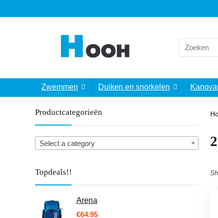
Search
for:
Zwemmen
Duiken en snorkelen
Kanova
Productcategorieën
H
‎
Select a category
Topdeals!!
Sh
Arena
€
64.95