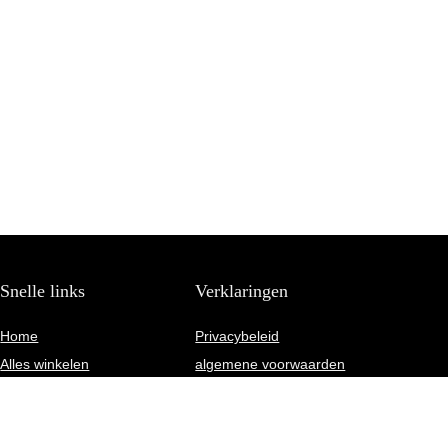
Snelle links
Verklaringen
Home
Privacybeleid
Alles winkelen
algemene voorwaarden
Blogs
Gelieerde openbaarmaking
Onze webshops