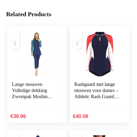
Related Products
Lange mouwen
Rashguard met lange
Volledige dekking
mouwen voor dames –
Zwempak Moslim
Athletic Rash Guard
badmode islamitisch
Surf-zwempak met
Burkini Bescheiden
rits,UV-bescherming
badpak
Atletisch Splice Rits…
€
39.99
€
40.09