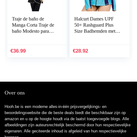
Traje de baño de
Halcurt Dames UPF
Manga Corta Traje de
50+ Rashguard Plus
baño Modesto para
Size Badhemden met
Mujer Traje de baño
lange mouwen
Modesto Traje de Surf
neopreen pak Top
Ropa de Playa Burkini
€
36.99
€
28.92
Over ons
Hooh.be is een moderne alles-in-één prijsvergelijkings- en
beoordelingswebsite die de beste deals biedt die beschikbaar zijn op
amazon en u op de hoogte houdt via de laatst toegevoegde blogs. Alle
afbeeldingen zijn auteursrechtelijk beschermd door hun respectievelijke
eigenaren. Alle geciteerde inhoud is afgeleid van hun respectievelijke