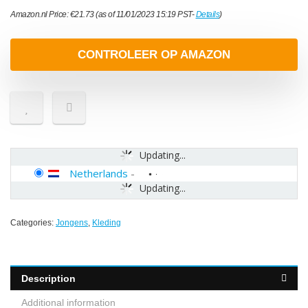
Amazon.nl Price:
€
21.73
(as of 11/01/2023 15:19 PST-
Details
)
CONTROLEER OP AMAZON
Updating...
Netherlands
-
Updating...
Categories:
Jongens
,
Kleding
Description
Additional information