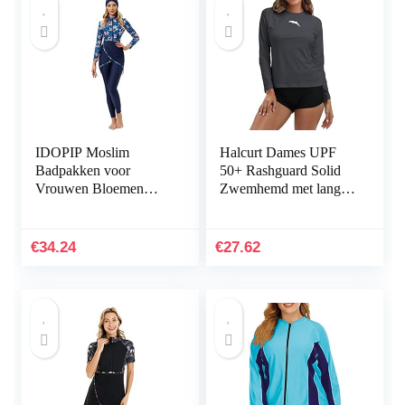
IDOPIP Moslim
Halcurt Dames UPF
Badpakken voor
50+ Rashguard Solid
Vrouwen Bloemen
Zwemhemd met lange
Print Lange Mouwen
mouwen neopreen pak
Volledige Cover
Top
Bescheiden Badmode
€
34.24
€
27.62
Islamitische…