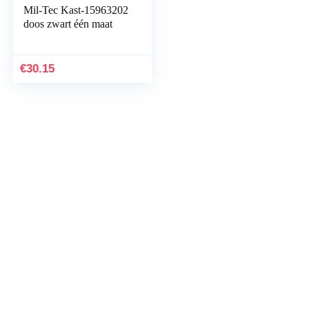
Mil-Tec Kast-15963202
doos zwart één maat
€
30.15