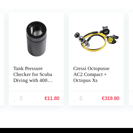
Tank Pressure
Cressi Octopusse
Checker for Scuba
AC2 Compact +
Diving with 4000
Octopus Xs
PSI Gauge
Regulator Tester
Alat Test,B
€
11.80
€
319.80