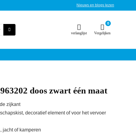
Nieuws en blogs lezen
0
verlanglijst
Vergelijken
5963202 doos zwart één maat
de zijkant
chapskist, decoratief element of voor het vervoer
ll, jacht of kamperen