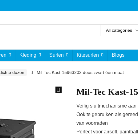
All categories
ren
Kleding
Surfen
Kitesurfen
Blogs
dichte dozen
Mil-Tec Kast-15963202 doos zwart één maat
Mil-Tec Kast-1
Veilig sluitmechanisme aan 
Ook te gebruiken als gereeds
van voorraden
Perfect voor airsoft, paintba