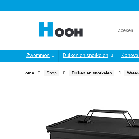
Search
for:
Zwemmen
Duiken en snorkelen
Kanova
Home
Shop
Duiken en snorkelen
Water