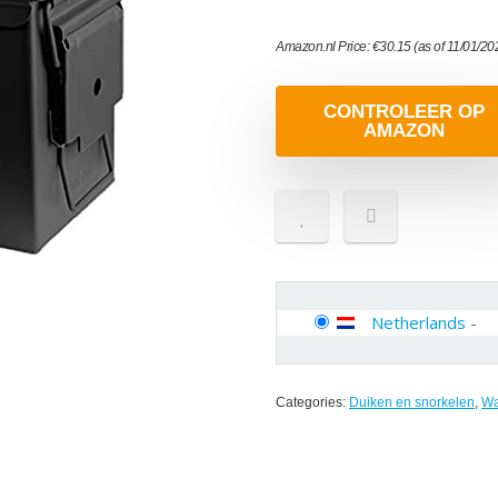
Amazon.nl Price:
€
30.15
(as of 11/01/2
CONTROLEER OP
AMAZON
Netherlands
-
Categories:
Duiken en snorkelen
,
Wa