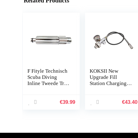
Related Products
F Fityle Technisch
KOKSII New
Scuba Diving
Upgrade Fill
Inline Tweede Trap
Station Charging
Regelaar
Adaptor Adaptor
Aanpassingsgereed
From Scuba Tank
schap
W/Din 232/300Bar
€
39.99
€
43.40
Connector for PCP
Refill