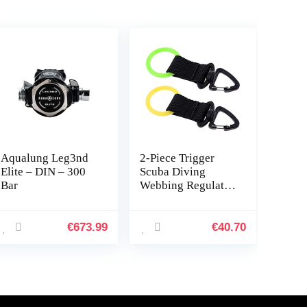
Aqualung Leg3nd
2-Piece Trigger
Elite – DIN – 300
Scuba Diving
Bar
Webbing Regulator
Octopus
Mouthpiece
Retainer Good
€
673.99
€
40.70
Mood (Color :
Multi-Colored)