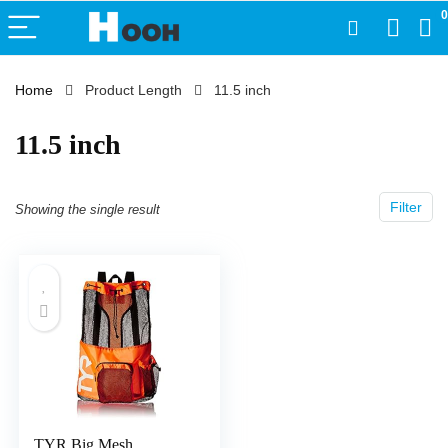
0
Home
Product Length
‎11.5 inch
‎11.5 inch
Filter
Showing the single result
TYR Big Mesh