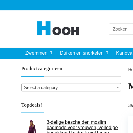
Search
for:
Zwemmen
Duiken en snorkelen
Kanova
Productcategorieën
H
‎
Select a category
Topdeals!!
Sh
3-delige bescheiden moslim
badmode voor vrouwen, volledige
bedekkend badpak met lange