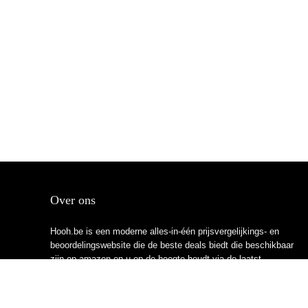
Over ons
Hooh.be is een moderne alles-in-één prijsvergelijkings- en
beoordelingswebsite die de beste deals biedt die beschikbaar
zijn op amazon en u op de hoogte houdt via de laatst
toegevoegde blogs. Alle afbeeldingen zijn auteursrechtelijk
beschermd door hun respectievelijke eigenaren. Alle geciteerde
inhoud is afgeleid van hun respectievelijke bronnen.