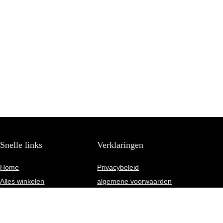
Snelle links
Verklaringen
Home
Privacybeleid
Alles winkelen
algemene voorwaarden
Blogs
Gelieerde openbaarmaking
Onze webshops