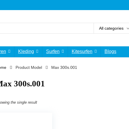
All categories
ren
Kleding
Surfen
Kitesurfen
Blogs
ome
Product Model
‎Max 300s.001
Max 300s.001
owing the single result