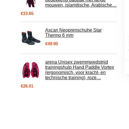
mouwen, islamitische, Arabische…
€
33.65
Ascan Neoprenschuhe Star
Thermo 6 mm
€
49.90
arena Unisex zwemmwedstrijd
trainingshulp Hand Paddle Vortex
(ergonomisch, voor kracht- en
technische training), roze…
€
26.01