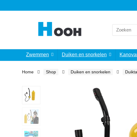
Search
for:
Zwemmen
Duiken en snorkelen
Kanova
Home
Shop
Duiken en snorkelen
Duikt