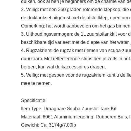
duiken, ook al ben je beginners om de charme van de
2. Veilig: met een 360 graden roterende klepkop, die
de duiktankset uitgerust met de afsluitklep, open om
Opmerking: het wordt aanbevolen om het gas binnen 
3. Uithoudingsvermogen: de 1L zuurstoftankkit voor
beschikbare tijd varieert met de diepte van het wate
4. Rugzakriem: de rugzak met riemen van scuba-zuurs
duurzaam. Met reflecterende strips ben je zelfs in het 
bergen, kan wat duikaccessoires dragen.
5. Veilig: met gespen voor de rugzakriem kunt u de fl
mee te nemen.
Specificatie:
Item Type: Draagbare Scuba Zuurstof Tank Kit
Materiaal: 6061 Aluminiumlegering, Rubberen Buis, 
Gewicht: Ca. 3174g/7.00lb