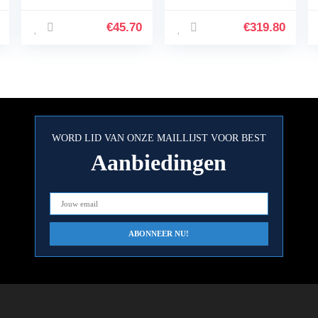
Tank W/Din
232/300Bar
€
45.70
€
319.80
Connector voor
PCP Refill
WORD LID VAN ONZE MAILLIJST VOOR BEST
Aanbiedingen