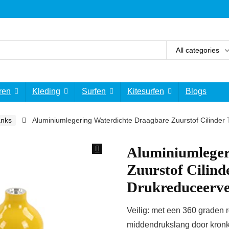
All categories
ren
Kleding
Surfen
Kitesurfen
Blogs
anks
Aluminiumlegering Waterdichte Draagbare Zuurstof Cilinder 
Aluminiumleger
Zuurstof Cilind
Drukreduceerve
Veilig: met een 360 graden 
middendrukslang door kronke