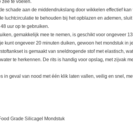
 zee te voelen.
 de schade aan de middendrukslang door wikkelen effectief kan 
 de luchtcirculatie te behouden bij het opblazen en ademen, slui
48 uur op te gebruiken.
 duiken, gemakkelijk mee te nemen, is geschikt voor ongeveer 
r, je kunt ongeveer 20 minuten duiken, gewoon het mondstuk in j
toftankset is gemaakt van sneldrogende stof met elastisch, wa
water te herkennen. De rits is handig voor opslag, met zijvak met
es in geval van nood met één klik laten vallen, veilig en snel, 
Food Grade Silicagel Mondstuk