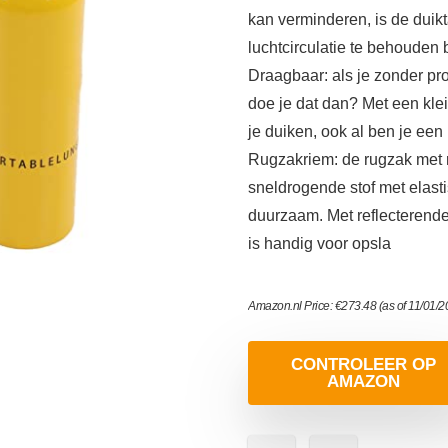
kan verminderen, is de duikt
luchtcirculatie te behouden b
Draagbaar: als je zonder pro
doe je dat dan? Met een klei
je duiken, ook al ben je ee
Rugzakriem: de rugzak met 
sneldrogende stof met elast
duurzaam. Met reflecterende 
is handig voor opsla
Amazon.nl Price:
€
273.48
(as of 11/01/
CONTROLEER OP
AMAZON