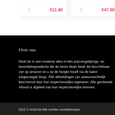
Regulator Alat
Unica, Unisex-
Test,B
Volwassene
€
11.80
€
47.00
Over ons
Hooh.be is een moderne alles-in-één prijsvergelijkings- en
beoordelingswebsite die de beste deals biedt die beschikbaar
zijn op amazon en u op de hoogte houdt via de laatst
toegevoegde blogs. Alle afbeeldingen zijn auteursrechtelijk
beschermd door hun respectievelijke eigenaren. Alle geciteerde
inhoud is afgeleid van hun respectievelijke bronnen.
2022 © Hooh.be Alle rechten voorbehouden