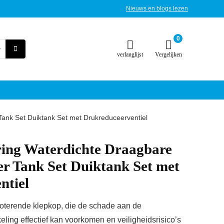
Nieuws en blogs lezen
0
verlanglijst
Vergelijken
Tank Set Duiktank Set met Drukreduceerventiel
ing Waterdichte Draagbare
er Tank Set Duiktank Set met
ntiel
roterende klepkop, die de schade aan de
ling effectief kan voorkomen en veiligheidsrisico’s