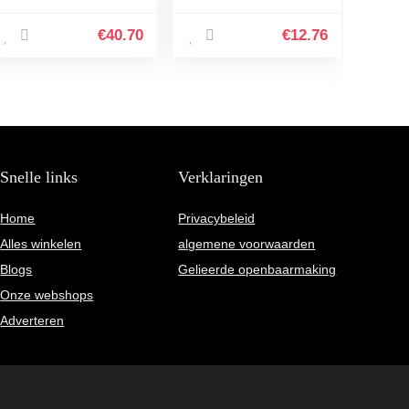
Mouthpiece
Retainer Good
€
40.70
€
12.76
Mood (Color :
Multi-Colored)
Snelle links
Verklaringen
Home
Privacybeleid
Alles winkelen
algemene voorwaarden
Blogs
Gelieerde openbaarmaking
Onze webshops
Adverteren