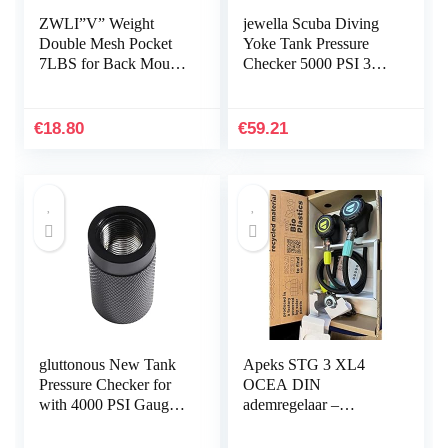
ZWLI”V” Weight
jewella Scuba Diving
Double Mesh Pocket
Yoke Tank Pressure
7LBS for Back Mount
Checker 5000 PSI 350
BCD Diving
BAR,Scuba Diving
Equipments
Accessories
€
18.80
€
59.21
gluttonous New Tank
Apeks STG 3 XL4
Pressure Checker for
OCEA DIN
with 4000 PSI Gauge
ademregelaar –
Regulator Alat Test,B
duurzaam –