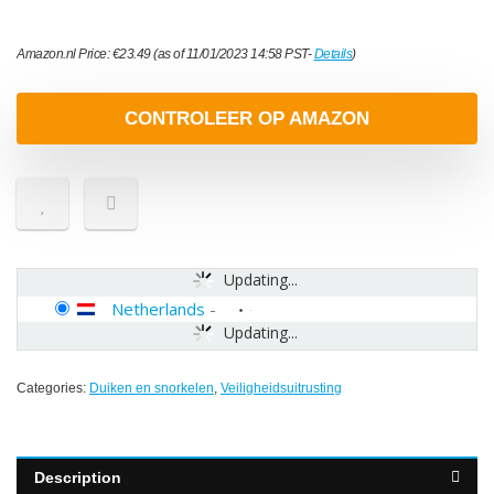
Amazon.nl Price:
€
23.49
(as of 11/01/2023 14:58 PST-
Details
)
CONTROLEER OP AMAZON
Updating...
Netherlands
-
Updating...
Categories:
Duiken en snorkelen
,
Veiligheidsuitrusting
Description