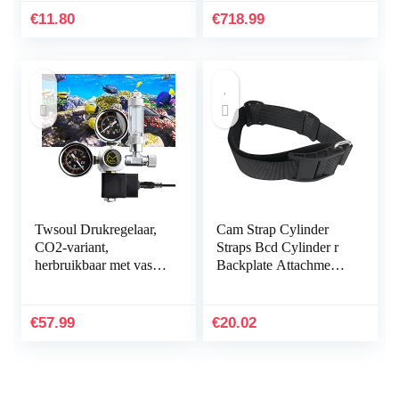
€
11.80
€
718.99
Twsoul Drukregelaar,
Cam Strap Cylinder
CO2-variant,
Straps Bcd Cylinder r
herbruikbaar met vast
Backplate Attachment-
ingebouwd
Style A
magneetventiel en
terugslagklep,
€
57.99
€
20.02
naaldventiel…