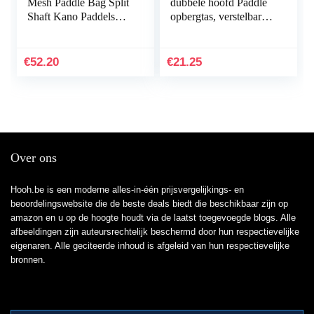
Mesh Paddle Bag Split
dubbele hoofd Paddle
Shaft Kano Paddels
opbergtas, verstelbare
Cover Opslag
SUP kano peddels,
Transport Kajak Oar
opbergtas, waterdicht,
Bag Kayak
voor 2-delige…
€
52.20
€
21.25
Accessoires
Over ons
Hooh.be is een moderne alles-in-één prijsvergelijkings- en
beoordelingswebsite die de beste deals biedt die beschikbaar zijn op
amazon en u op de hoogte houdt via de laatst toegevoegde blogs. Alle
afbeeldingen zijn auteursrechtelijk beschermd door hun respectievelijke
eigenaren. Alle geciteerde inhoud is afgeleid van hun respectievelijke
bronnen.