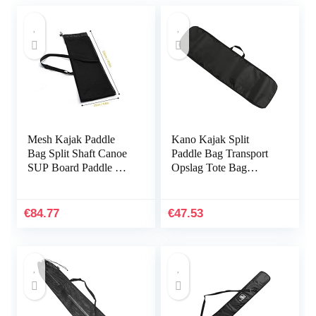
Mesh Kajak Paddle
Kano Kajak Split
Bag Split Shaft Canoe
Paddle Bag Transport
SUP Board Paddle Bag
Opslag Tote Bag
met Sling Handgreep
Waterdichte
Peddels Cover Opslag
Gewatteerde Cover
Mesh Bag (Color…
Draagtas
€
84.77
€
47.53