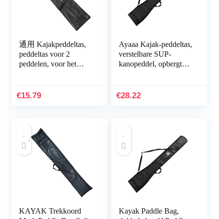
通用 Kajakpeddeltas,
Ayaaa Kajak-peddeltas,
peddeltas voor 2
verstelbare SUP-
peddelen, voor het
kanopeddel, opbergtas,
dragen van maximaal
marine, vissers, paddle,
23 cm (90,5 inch)
draagtas, voor dubbele
tweedelige peddels…
koppen…
€
15.79
€
28.22
KAYAK Trekkoord
Kayak Paddle Bag,