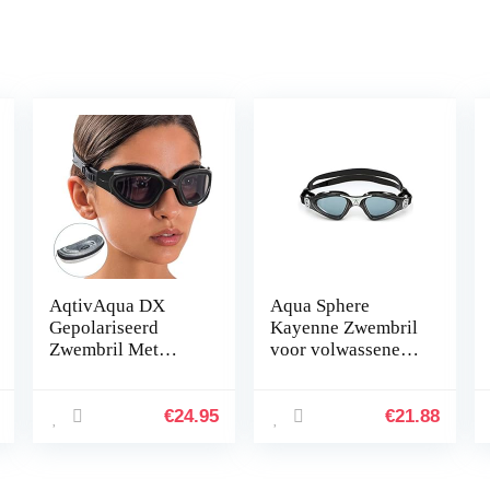
AqtivAqua DX
Aqua Sphere
Gepolariseerd
Kayenne Zwembril
Zwembril Met
voor volwassenen,
Brede Kijkhoek //
uniseks
Zwemtrainingen –
Open Water //
€
24.95
€
21.88
Outdoor en Indoor