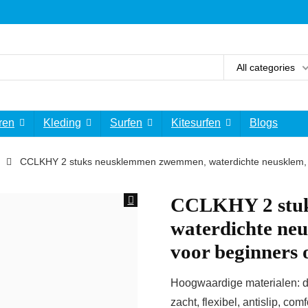
All categories
ren
Kleding
Surfen
Kitesurfen
Blogs
CCLKHY 2 stuks neusklemmen zwemmen, waterdichte neusklem, ne
CCLKHY 2 stuk
waterdichte neu
voor beginners o
Hoogwaardige materialen: de
zacht, flexibel, antislip, comf