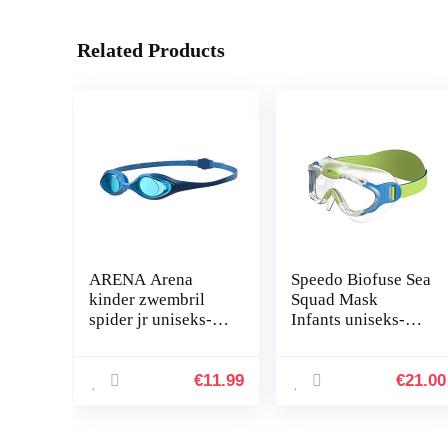
Related Products
ARENA Arena
Speedo Biofuse Sea
kinder zwembril
Squad Mask
spider jr uniseks-
Infants uniseks-
kind zwembril
kind zwembril
€
11.99
€
21.00