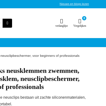
Nieuws en blogs lezen
0
verlanglijst
Vergelijken
usclipbeschermer, voor beginners of professionals
s neusklemmen zwemmen,
sklem, neusclipbeschermer,
f professionals
 neusclips bestaan uit zachte siliconenmaterialen,
ortabel.