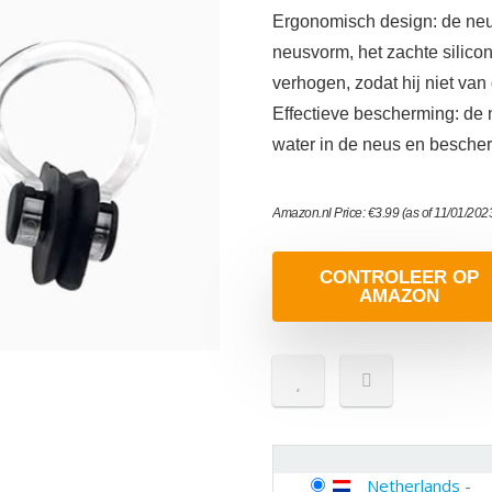
Ergonomisch design: de neus
neusvorm, het zachte silico
verhogen, zodat hij niet van 
Effectieve bescherming: de 
water in de neus en bescher
Amazon.nl Price:
€
3.99
(as of 11/01/202
CONTROLEER OP
AMAZON
Netherlands
-