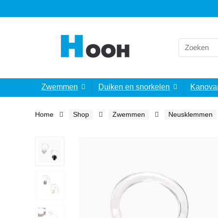
Search
for:
Zwemmen
Duiken en snorkelen
Kanova
Home
Shop
Zwemmen
Neusklemmen