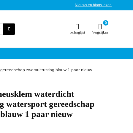
Nieuws en blogs lezen
0
verlanglijst
Vergelijken
 gereedschap zwemuitrusting blauw 1 paar nieuw
neusklem waterdicht
g watersport gereedschap
 blauw 1 paar nieuw