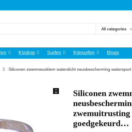
All categories
ren
Kleding
Surfen
Kitesurfen
Blogs
Siliconen zwemneusklem waterdicht neusbescherming watersport
Siliconen zwem
neusbeschermin
zwemuitrusting
goedgekeurd…