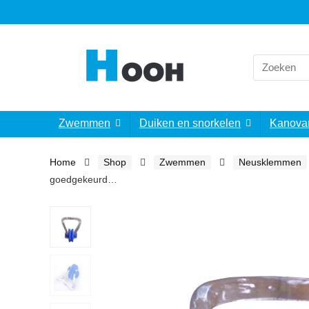
Search
for:
Zwemmen
Duiken en snorkelen
Kanova
Home
Shop
Zwemmen
Neusklemmen
goedgekeurd…