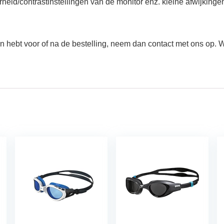
rheid/contrastinstellingen van de monitor enz. kleine afwijkinge
en hebt voor of na de bestelling, neem dan contact met ons op. W