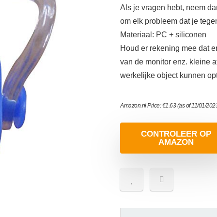
Als je vragen hebt, neem da
om elk probleem dat je tege
Materiaal: PC + siliconen
Houd er rekening mee dat er 
van de monitor enz. kleine a
werkelijke object kunnen op
Amazon.nl Price:
€
1.63
(as of 11/01/202
CONTROLEER OP
AMAZON