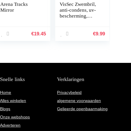
Arena Tracks
VisSec Zwembril,
Mirror
anti-condens, uv-
bescherming,
waterdicht,
volwassenen,
uniseks,
€
19.45
€
9.99
gepolariseerde
zwembril met
spiegel…
Snelle links
Verklaringen
Home
Privacybeleid
Alles winkelen
algemene voorwaarden
Blogs
Gelieerde openbaarmaking
Onze webshops
Adverteren