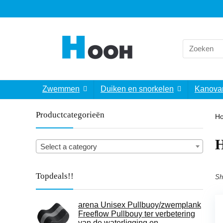
Search
for:
Zwemmen
Duiken en snorkelen
Kanova
Productcategorieën
H
‎
Select a category
Topdeals!!
Sh
arena Unisex Pullbuoy/zwemplank
Freeflow Pullbouy ter verbetering
van de waterligging en