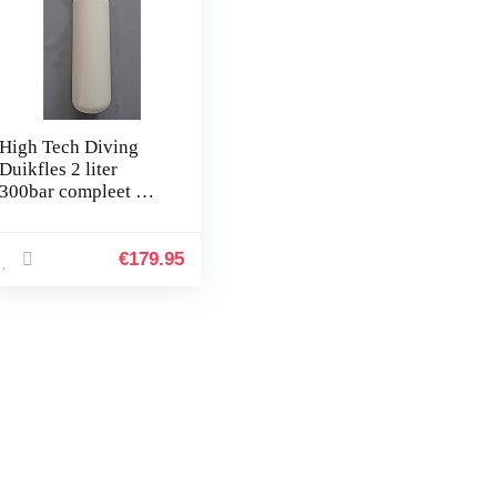
High Tech Diving
Duikfles 2 liter
300bar compleet met
ventiel flessenhals
schroefdraad
M25x2mm
€
179.95