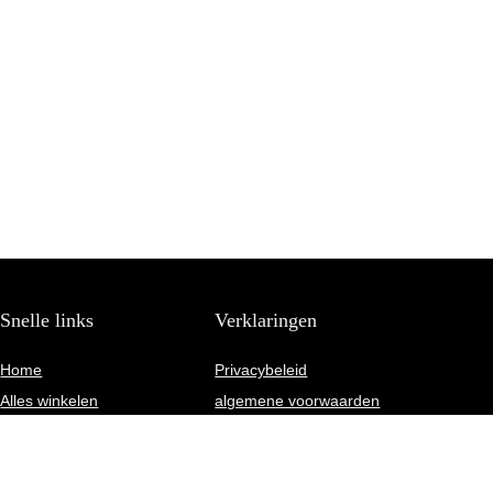
Snelle links
Verklaringen
Home
Privacybeleid
Alles winkelen
algemene voorwaarden
Blogs
Gelieerde openbaarmaking
Onze webshops