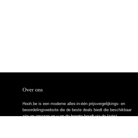
Over ons
Hooh.be is een moderne alles-in-één prijsvergelijkings- en
beoordelingswebsite die de beste deals biedt die beschikbaar
zijn op amazon en u op de hoogte houdt via de laatst
toegevoegde blogs. Alle afbeeldingen zijn auteursrechtelijk
beschermd door hun respectievelijke eigenaren. Alle geciteerde
inhoud is afgeleid van hun respectievelijke bronnen.