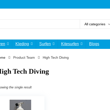
All categories
ren
Kleding
Surfen
Kitesurfen
Blogs
ome
Product Team
‎High Tech Diving
High Tech Diving
owing the single result