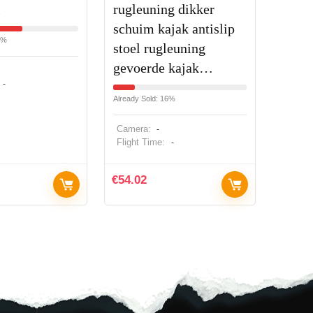
l
rugleuning dikker
schuim kajak antislip
8%
stoel rugleuning
gevoerde kajak…
-
Already Sold: 16%
Camera:
-
Flight Time:
-
€
54.02