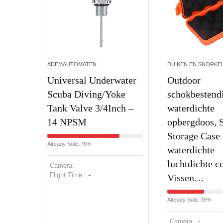
ADEMAUTOMATEN
DUIKEN EN SNORKE
Universal Underwater
Outdoor
Scuba Diving/Yoke
schokbestend
Tank Valve 3/4Inch –
waterdichte
14 NPSM
opbergdoos, 
Storage Case
Already Sold: 76%
waterdichte
luchtdichte c
Camera:
-
Flight Time:
-
Vissen…
Already Sold: 39%
Camera:
-