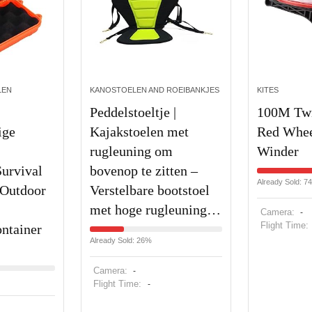
LEN
KANOSTOELEN AND ROEIBANKJES
KITES
Peddelstoeltje |
100M Twi
ige
Kajakstoelen met
Red Whee
rugleuning om
Winder
Survival
bovenop te zitten –
Already Sold: 7
 Outdoor
Verstelbare bootstoel
met hoge rugleuning…
Camera:
-
Flight Time:
ontainer
Already Sold: 26%
Camera:
-
Flight Time:
-