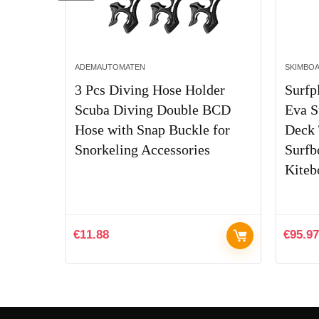
ADEMAUTOMATEN
SKIMBO
rd De
3 Pcs Diving Hose Holder
Surfp
nk,
Scuba Diving Double BCD
Eva S
en
Hose with Snap Buckle for
Deck 
Snorkeling Accessories
Surfb
Kiteb
€
11.88
€
95.97