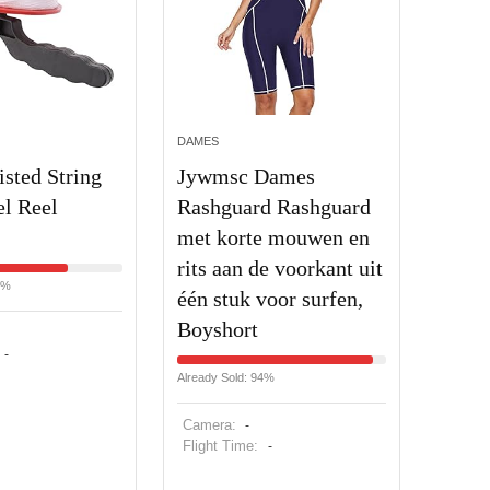
DAMES
sted String
Jywmsc Dames
l Reel
Rashguard Rashguard
met korte mouwen en
rits aan de voorkant uit
4%
één stuk voor surfen,
Boyshort
-
Already Sold: 94%
Camera:
-
Flight Time:
-