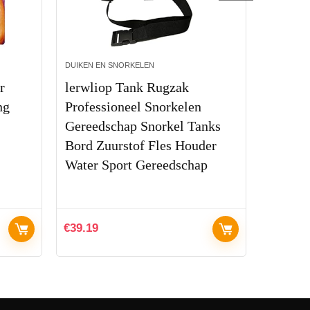
DUIKEN EN SNORKELEN
KITES
r
lerwliop Tank Rugzak
Kiteboa
ng
Professioneel Snorkelen
autoluc
Gereedschap Snorkel Tanks
SUNSE
Bord Zuurstof Fles Houder
Kitesu
Water Sport Gereedschap
€
39.19
€
6.29