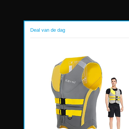
Deal van de dag
ging
W/Din
l
Available:
50
70 %
kort af.