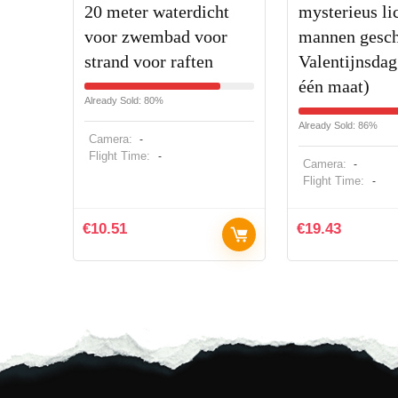
20 meter waterdicht
mysterieus li
voor zwembad voor
mannen gesc
strand voor raften
Valentijnsdag
één maat)
Already Sold: 80%
Already Sold: 86%
Camera:
-
Flight Time:
-
Camera:
-
Flight Time:
-
€
10.51
€
19.43