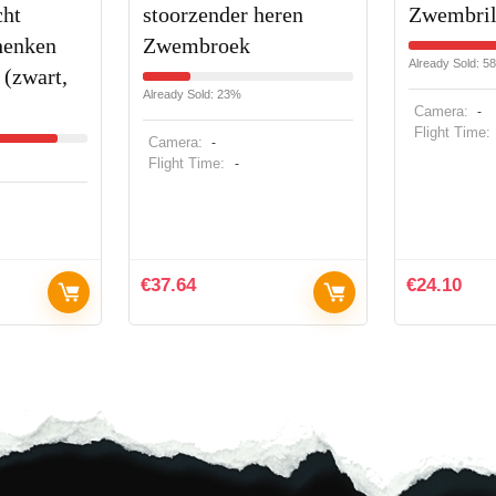
cht
stoorzender heren
Zwembri
henken
Zwembroek
Already Sold: 5
 (zwart,
Already Sold: 23%
Camera:
-
Flight Time:
Camera:
-
Flight Time:
-
€
37.64
€
24.10