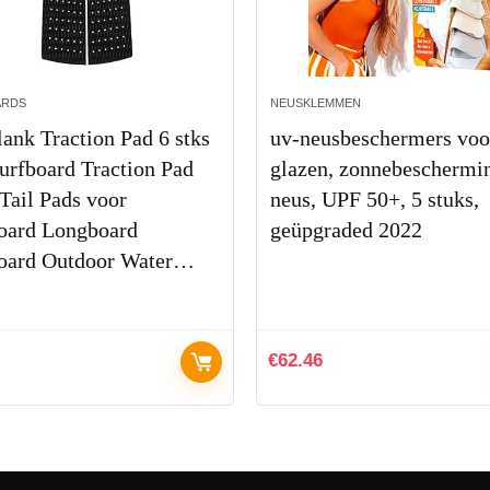
ARDS
NEUSKLEMMEN
lank Traction Pad 6 stks
uv-neusbeschermers voo
urfboard Traction Pad
glazen, zonnebeschermi
Tail Pads voor
neus, UPF 50+, 5 stuks,
oard Longboard
geüpgraded 2022
oard Outdoor Water…
€
62.46